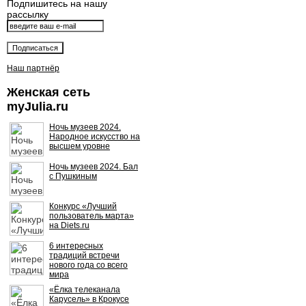
Подпишитесь на нашу
рассылку
Наш партнёр
Женская сеть
myJulia.ru
Ночь музеев 2024.
Народное искусство на
высшем уровне
Ночь музеев 2024. Бал
с Пушкиным
Конкурс «Лучший
пользователь марта»
на Diets.ru
6 интересных
традиций встречи
нового года со всего
мира
«Ёлка телеканала
Карусель» в Крокусе