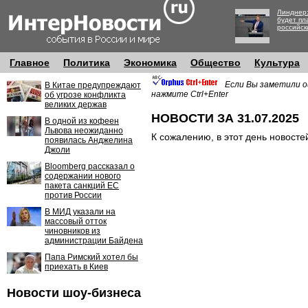
Линднер:
будет пл
российск
Главное
Политика
Экономика
Общество
Культура
Если Вы заметили о
В Китае предупреждают
нажмите Ctrl+Enter
об угрозе конфликта
великих держав
НОВОСТИ ЗА 31.07.2025
В одной из кофеен
Львова неожиданно
К сожалению, в этот день новосте
появилась Анджелина
Джоли
Bloomberg рассказал о
содержании нового
пакета санкций ЕС
против России
В МИД указали на
массовый отток
чиновников из
администрации Байдена
Папа Римский хотел бы
приехать в Киев
Новости шоу-бизнеса