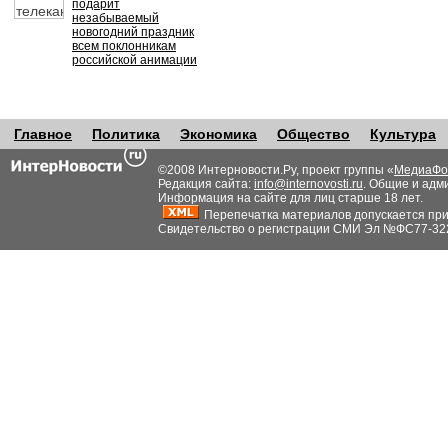
подарит
незабываемый
новогодний праздник
всем поклонникам
российской анимации
Главное
Политика
Экономика
Общество
Культура
©2008 Интерновости.Ру, проект группы «
МедиаФо
Редакция сайта:
info@internovosti.ru
. Общие и адм
Информация на сайте для лиц старше 18 лет.
Перепечатка материалов допускается при н
Свидетельство о регистрации СМИ Эл №ФС77-32