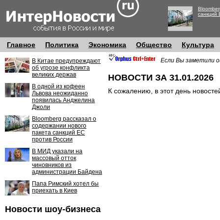
Bloomber
санкций 
Главное
Политика
Экономика
Общество
Культура
Если Вы заметили о
В Китае предупреждают
об угрозе конфликта
великих держав
НОВОСТИ ЗА 31.01.2026
В одной из кофеен
К сожалению, в этот день новосте
Львова неожиданно
появилась Анджелина
Джоли
Bloomberg рассказал о
содержании нового
пакета санкций ЕС
против России
В МИД указали на
массовый отток
чиновников из
администрации Байдена
Папа Римский хотел бы
приехать в Киев
Новости шоу-бизнеса