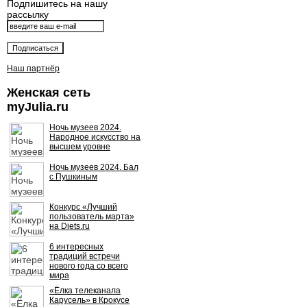
Подпишитесь на нашу
рассылку
Наш партнёр
Женская сеть
myJulia.ru
Ночь музеев 2024.
Народное искусство на
высшем уровне
Ночь музеев 2024. Бал
с Пушкиным
Конкурс «Лучший
пользователь марта»
на Diets.ru
6 интересных
традиций встречи
нового года со всего
мира
«Ёлка телеканала
Карусель» в Крокусе