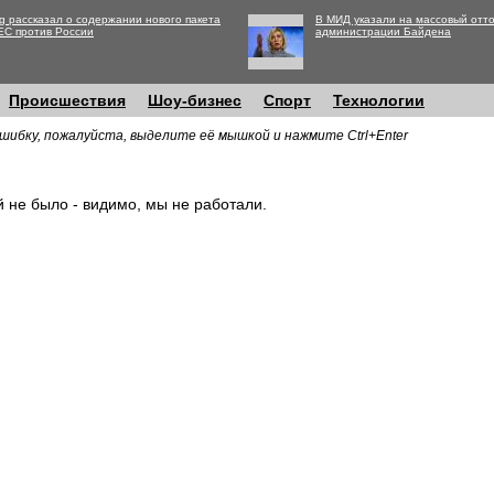
g рассказал о содержании нового пакета
В МИД указали на массовый отто
ЕС против России
администрации Байдена
Происшествия
Шоу-бизнес
Спорт
Технологии
шибку, пожалуйста, выделите её мышкой и нажмите Ctrl+Enter
й не было - видимо, мы не работали.