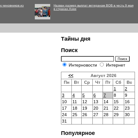
к чиновников из
Назван размер выплат ветеранам ВОВ в честь 9 мая
в странах Азии
Тайны дня
Поиск
Интерновости
Интернет
<<
Август 2026
Пн
Вт
Ср
Чт
Пт
Сб
Вс
1
2
3
4
5
6
7
8
9
10
11
12
13
14
15
16
17
18
19
20
21
22
23
24
25
26
27
28
29
30
31
Популярное