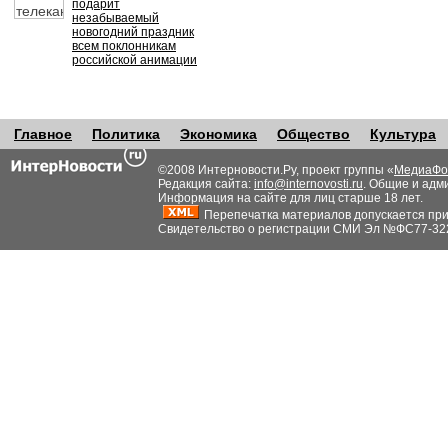
подарит
незабываемый
новогодний праздник
всем поклонникам
российской анимации
Главное
Политика
Экономика
Общество
Культура
©2008 Интерновости.Ру, проект группы «
МедиаФо
Редакция сайта:
info@internovosti.ru
. Общие и адм
Информация на сайте для лиц старше 18 лет.
Перепечатка материалов допускается при н
Свидетельство о регистрации СМИ Эл №ФС77-32