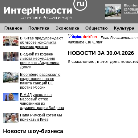
Bloomber
содержан
санкций 
Главное
Политика
Экономика
Общество
Культура
Если Вы заметили о
В Китае предупреждают
нажмите Ctrl+Enter
об угрозе конфликта
великих держав
НОВОСТИ ЗА 30.04.2026
В одной из кофеен
Львова неожиданно
К сожалению, в этот день новосте
появилась Анджелина
Джоли
Bloomberg рассказал о
содержании нового
пакета санкций ЕС
против России
В МИД указали на
массовый отток
чиновников из
администрации Байдена
Папа Римский хотел бы
приехать в Киев
Новости шоу-бизнеса