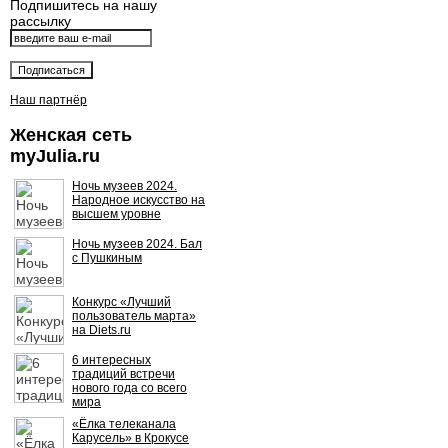
Подпишитесь на нашу
рассылку
Наш партнёр
Женская сеть
myJulia.ru
Ночь музеев 2024.
Народное искусство на
высшем уровне
Ночь музеев 2024. Бал
с Пушкиным
Конкурс «Лучший
пользователь марта»
на Diets.ru
6 интересных
традиций встречи
нового года со всего
мира
«Ёлка телеканала
Карусель» в Крокусе