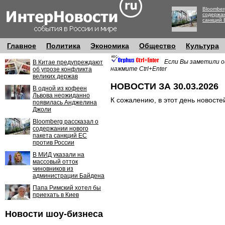
Bloomber
содержан
санкций 
Главное
Политика
Экономика
Общество
Культура
Если Вы заметили о
В Китае предупреждают
нажмите Ctrl+Enter
об угрозе конфликта
великих держав
НОВОСТИ ЗА 30.03.2026
В одной из кофеен
Львова неожиданно
К сожалению, в этот день новосте
появилась Анджелина
Джоли
Bloomberg рассказал о
содержании нового
пакета санкций ЕС
против России
В МИД указали на
массовый отток
чиновников из
администрации Байдена
Папа Римский хотел бы
приехать в Киев
Новости шоу-бизнеса