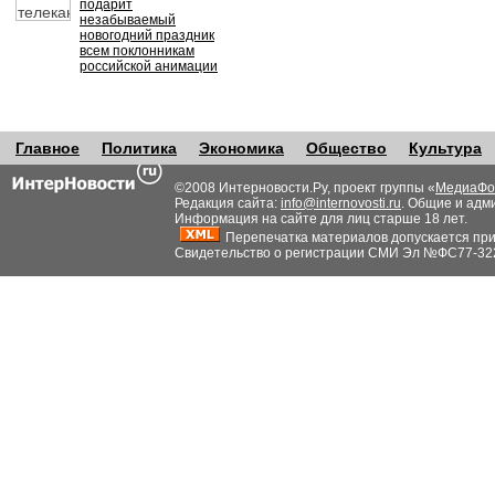
подарит
незабываемый
новогодний праздник
всем поклонникам
российской анимации
Главное
Политика
Экономика
Общество
Культура
©2008 Интерновости.Ру, проект группы «
МедиаФо
Редакция сайта:
info@internovosti.ru
. Общие и адм
Информация на сайте для лиц старше 18 лет.
Перепечатка материалов допускается при н
Свидетельство о регистрации СМИ Эл №ФС77-32