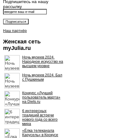
Подпишитесь на нашу
рассылку
Наш партнёр
Женская сеть
myJulia.ru
Ночь музеев 2024.
Народное искусство на
высшем уровне
Ночь музеев 2024. Бал
с Пушкиным
Конкурс «Лучший
пользователь марта»
на Diets.ru
6 интересных
традиций встречи
нового года со всего
мира
«Ёлка телеканала
Карусель» в Крокусе