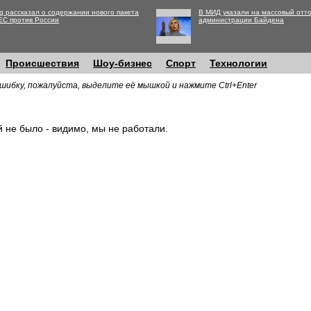
g рассказал о содержании нового пакета
В МИД указали на массовый отто
ЕС против России
администрации Байдена
Происшествия
Шоу-бизнес
Спорт
Технологии
шибку, пожалуйста, выделите её мышкой и нажмите Ctrl+Enter
й не было - видимо, мы не работали.