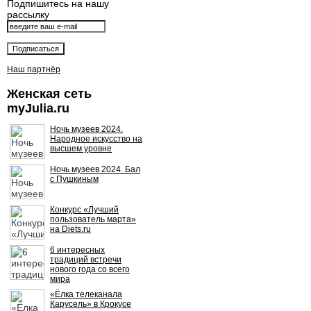
Подпишитесь на нашу
рассылку
Наш партнёр
Женская сеть
myJulia.ru
Ночь музеев 2024.
Народное искусство на
высшем уровне
Ночь музеев 2024. Бал
с Пушкиным
Конкурс «Лучший
пользователь марта»
на Diets.ru
6 интересных
традиций встречи
нового года со всего
мира
«Ёлка телеканала
Карусель» в Крокусе