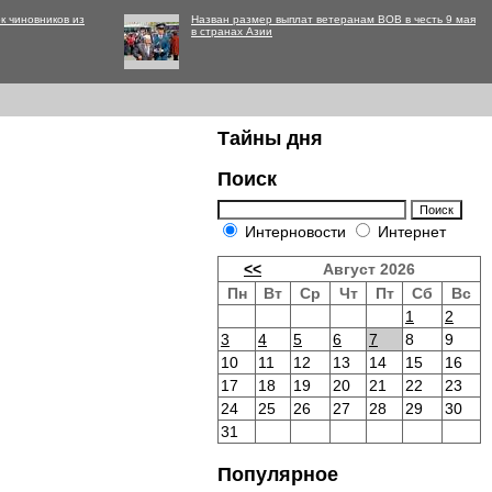
к чиновников из
Назван размер выплат ветеранам ВОВ в честь 9 мая
в странах Азии
Тайны дня
Поиск
Интерновости
Интернет
<<
Август 2026
Пн
Вт
Ср
Чт
Пт
Сб
Вс
1
2
3
4
5
6
7
8
9
10
11
12
13
14
15
16
17
18
19
20
21
22
23
24
25
26
27
28
29
30
31
Популярное