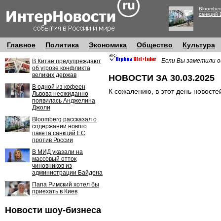
Bloomber
санкций 
Главное
Политика
Экономика
Общество
Культура
Если Вы заметили о
В Китае предупреждают
об угрозе конфликта
великих держав
НОВОСТИ ЗА 30.03.2025
В одной из кофеен
К сожалению, в этот день новосте
Львова неожиданно
появилась Анджелина
Джоли
Bloomberg рассказал о
содержании нового
пакета санкций ЕС
против России
В МИД указали на
массовый отток
чиновников из
администрации Байдена
Папа Римский хотел бы
приехать в Киев
Новости шоу-бизнеса