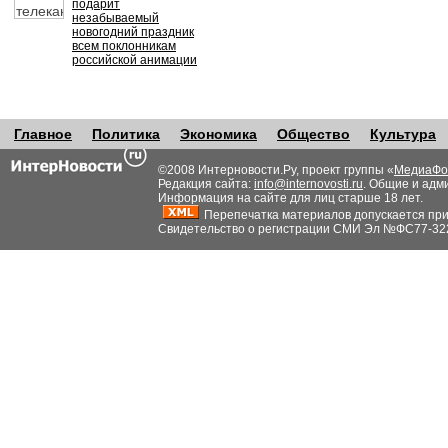
подарит
незабываемый
новогодний праздник
всем поклонникам
российской анимации
Главное
Политика
Экономика
Общество
Культура
©2008 Интерновости.Ру, проект группы «
МедиаФо
Редакция сайта:
info@internovosti.ru
. Общие и адм
Информация на сайте для лиц старше 18 лет.
Перепечатка материалов допускается при н
Свидетельство о регистрации СМИ Эл №ФС77-32