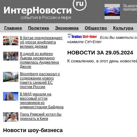
По штату
разруши
Главное
Политика
Экономика
Общество
Культура
Если Вы заметили о
В Китае предупреждают
нажмите Ctrl+Enter
об угрозе конфликта
великих держав
НОВОСТИ ЗА 29.05.2024
В одной из кофеен
Львова неожиданно
К сожалению, в этот день новосте
появилась Анджелина
Джоли
Bloomberg рассказал о
содержании нового
пакета санкций ЕС
против России
В МИД указали на
массовый отток
чиновников из
администрации Байдена
Папа Римский хотел бы
приехать в Киев
Новости шоу-бизнеса