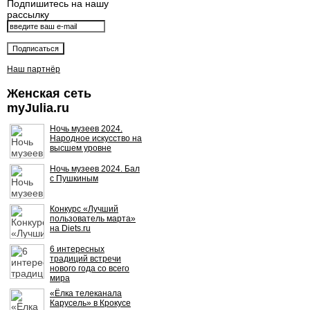
Подпишитесь на нашу
рассылку
Наш партнёр
Женская сеть
myJulia.ru
Ночь музеев 2024.
Народное искусство на
высшем уровне
Ночь музеев 2024. Бал
с Пушкиным
Конкурс «Лучший
пользователь марта»
на Diets.ru
6 интересных
традиций встречи
нового года со всего
мира
«Ёлка телеканала
Карусель» в Крокусе