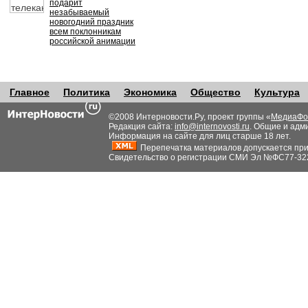
подарит
незабываемый
новогодний праздник
всем поклонникам
российской анимации
Главное
Политика
Экономика
Общество
Культура
©2008 Интерновости.Ру, проект группы «
МедиаФо
Редакция сайта:
info@internovosti.ru
. Общие и адм
Информация на сайте для лиц старше 18 лет.
Перепечатка материалов допускается при н
Свидетельство о регистрации СМИ Эл №ФС77-32