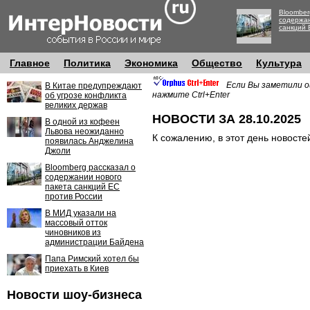
Bloomber
содержан
санкций 
Главное
Политика
Экономика
Общество
Культура
Если Вы заметили о
В Китае предупреждают
нажмите Ctrl+Enter
об угрозе конфликта
великих держав
НОВОСТИ ЗА 28.10.2025
В одной из кофеен
Львова неожиданно
К сожалению, в этот день новосте
появилась Анджелина
Джоли
Bloomberg рассказал о
содержании нового
пакета санкций ЕС
против России
В МИД указали на
массовый отток
чиновников из
администрации Байдена
Папа Римский хотел бы
приехать в Киев
Новости шоу-бизнеса