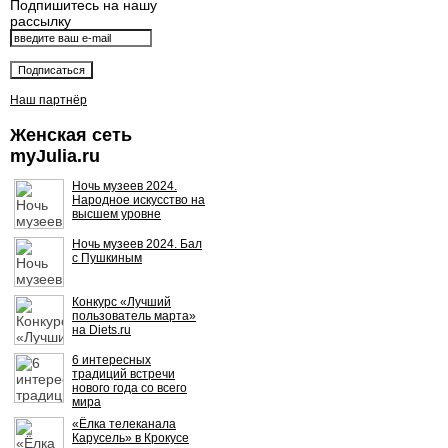
Подпишитесь на нашу
рассылку
Наш партнёр
Женская сеть
myJulia.ru
Ночь музеев 2024.
Народное искусство на
высшем уровне
Ночь музеев 2024. Бал
с Пушкиным
Конкурс «Лучший
пользователь марта»
на Diets.ru
6 интересных
традиций встречи
нового года со всего
мира
«Ёлка телеканала
Карусель» в Крокусе