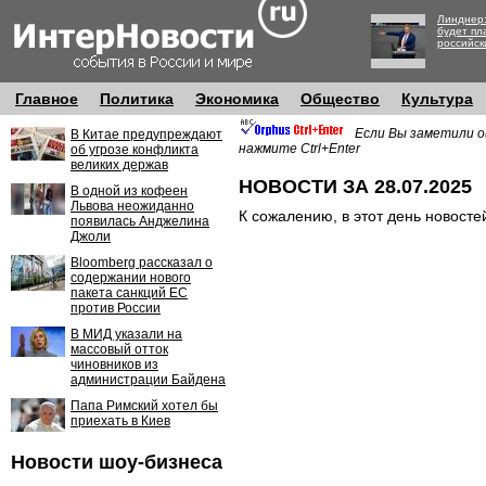
Линднер:
будет пл
российск
Главное
Политика
Экономика
Общество
Культура
Если Вы заметили о
В Китае предупреждают
нажмите Ctrl+Enter
об угрозе конфликта
великих держав
НОВОСТИ ЗА 28.07.2025
В одной из кофеен
Львова неожиданно
К сожалению, в этот день новосте
появилась Анджелина
Джоли
Bloomberg рассказал о
содержании нового
пакета санкций ЕС
против России
В МИД указали на
массовый отток
чиновников из
администрации Байдена
Папа Римский хотел бы
приехать в Киев
Новости шоу-бизнеса