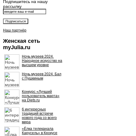
Подпишитесь на нашу
рассылку
Наш партнёр
Женская сеть
myJulia.ru
Ночь музеев 2024.
Народное искусство на
высшем уровне
Ночь музеев 2024. Бал
с Пушкиным
Конкурс «Лучший
пользователь марта»
на Diets.ru
6 интересных
традиций встречи
нового года со всего
мира
«Ёлка телеканала
Карусель» в Крокусе