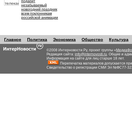
подарит
незабываемый
новогодний праздник
всем поклонникам
российской анимации
Главное
Политика
Экономика
Общество
Культура
©2008 Интерновости.Ру, проект группы «
МедиаФо
Редакция сайта:
info@internovosti.ru
. Общие и адм
Информация на сайте для лиц старше 18 лет.
Перепечатка материалов допускается при н
Свидетельство о регистрации СМИ Эл №ФС77-32