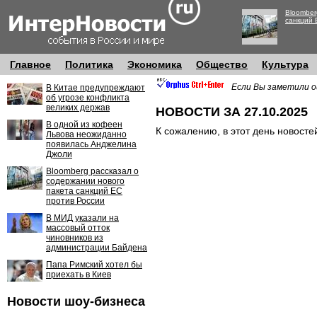
Bloomber
санкций 
Главное
Политика
Экономика
Общество
Культура
Если Вы заметили о
В Китае предупреждают
об угрозе конфликта
великих держав
НОВОСТИ ЗА 27.10.2025
В одной из кофеен
К сожалению, в этот день новосте
Львова неожиданно
появилась Анджелина
Джоли
Bloomberg рассказал о
содержании нового
пакета санкций ЕС
против России
В МИД указали на
массовый отток
чиновников из
администрации Байдена
Папа Римский хотел бы
приехать в Киев
Новости шоу-бизнеса