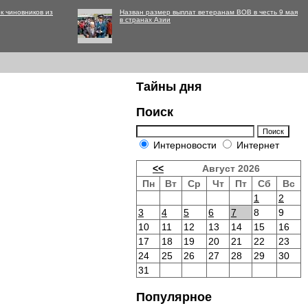
к чиновников из
Назван размер выплат ветеранам ВОВ в честь 9 мая
в странах Азии
Тайны дня
Поиск
Интерновости
Интернет
<<
Август 2026
Пн
Вт
Ср
Чт
Пт
Сб
Вс
1
2
3
4
5
6
7
8
9
10
11
12
13
14
15
16
17
18
19
20
21
22
23
24
25
26
27
28
29
30
31
Популярное