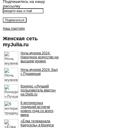
Подпишитесь на нашу
рассылку
Наш партнёр
Женская сеть
myJulia.ru
Ночь музеев 2024.
Народное искусство на
высшем уровне
Ночь музеев 2024. Бал
с Пушкиным
Конкурс «Лучший
пользователь марта»
на Diets.ru
6 интересных
традиций встречи
нового года со всего
мира
«Ёлка телеканала
Карусель» в Крокусе