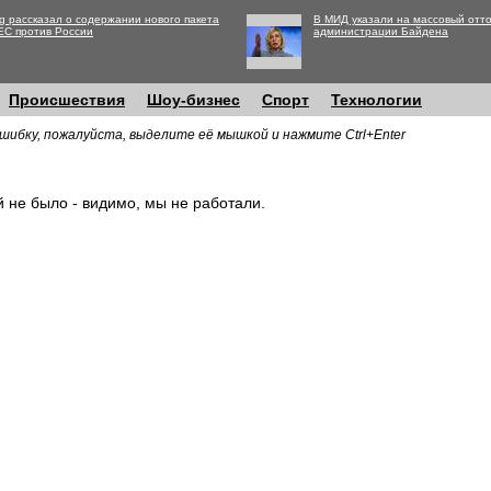
g рассказал о содержании нового пакета
В МИД указали на массовый отто
ЕС против России
администрации Байдена
Происшествия
Шоу-бизнес
Спорт
Технологии
шибку, пожалуйста, выделите её мышкой и нажмите Ctrl+Enter
й не было - видимо, мы не работали.