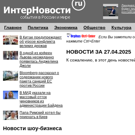
Линднер:
будет пл
российск
Главное
Политика
Экономика
Общество
Культура
Если Вы заметили о
В Китае предупреждают
нажмите Ctrl+Enter
об угрозе конфликта
великих держав
НОВОСТИ ЗА 27.04.2025
В одной из кофеен
Львова неожиданно
К сожалению, в этот день новосте
появилась Анджелина
Джоли
Bloomberg рассказал о
содержании нового
пакета санкций ЕС
против России
В МИД указали на
массовый отток
чиновников из
администрации Байдена
Папа Римский хотел бы
приехать в Киев
Новости шоу-бизнеса