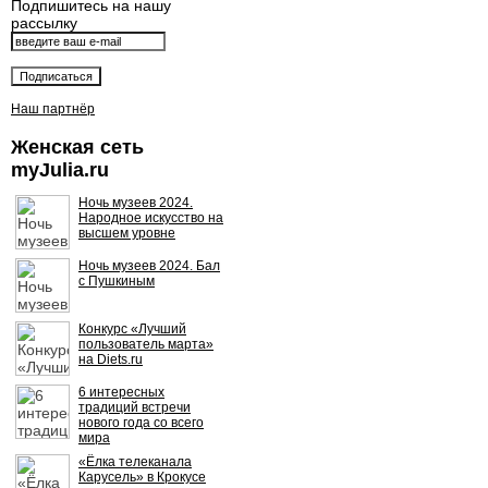
Подпишитесь на нашу
рассылку
Наш партнёр
Женская сеть
myJulia.ru
Ночь музеев 2024.
Народное искусство на
высшем уровне
Ночь музеев 2024. Бал
с Пушкиным
Конкурс «Лучший
пользователь марта»
на Diets.ru
6 интересных
традиций встречи
нового года со всего
мира
«Ёлка телеканала
Карусель» в Крокусе