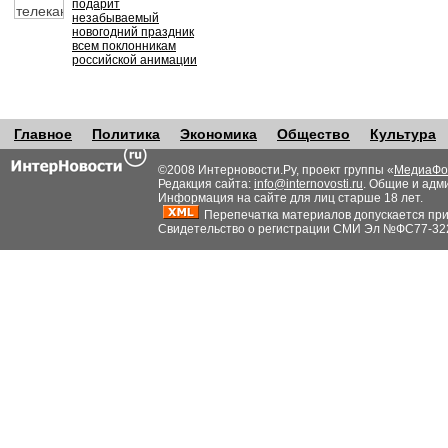
подарит
незабываемый
новогодний праздник
всем поклонникам
российской анимации
Главное
Политика
Экономика
Общество
Культура
©2008 Интерновости.Ру, проект группы «
МедиаФо
Редакция сайта:
info@internovosti.ru
. Общие и адм
Информация на сайте для лиц старше 18 лет.
Перепечатка материалов допускается при н
Свидетельство о регистрации СМИ Эл №ФС77-32