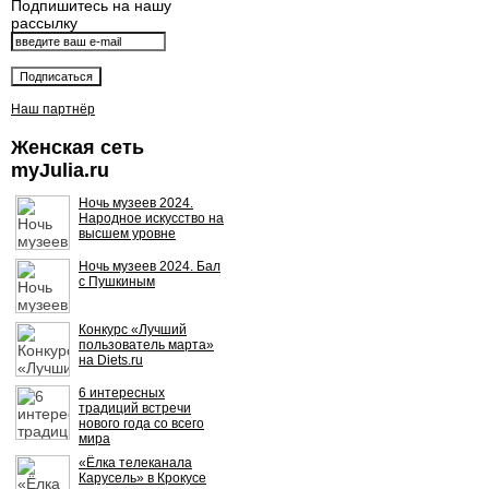
Подпишитесь на нашу
рассылку
Наш партнёр
Женская сеть
myJulia.ru
Ночь музеев 2024.
Народное искусство на
высшем уровне
Ночь музеев 2024. Бал
с Пушкиным
Конкурс «Лучший
пользователь марта»
на Diets.ru
6 интересных
традиций встречи
нового года со всего
мира
«Ёлка телеканала
Карусель» в Крокусе