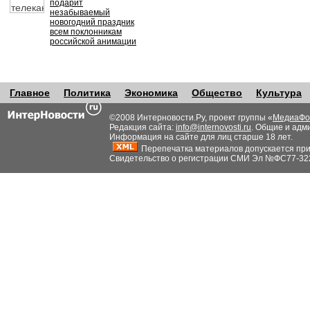
подарит
незабываемый
новогодний праздник
всем поклонникам
российской анимации
Главное
Политика
Экономика
Общество
Культура
©2008 Интерновости.Ру, проект группы «
МедиаФо
Редакция сайта:
info@internovosti.ru
. Общие и адм
Информация на сайте для лиц старше 18 лет.
Перепечатка материалов допускается при н
Свидетельство о регистрации СМИ Эл №ФС77-32