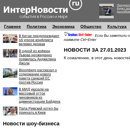
Линднер:
будет пл
российск
Главное
Политика
Экономика
Общество
Культура
Если Вы заметили о
В Китае предупреждают
нажмите Ctrl+Enter
об угрозе конфликта
великих держав
НОВОСТИ ЗА 27.01.2023
В одной из кофеен
Львова неожиданно
К сожалению, в этот день новосте
появилась Анджелина
Джоли
Bloomberg рассказал о
содержании нового
пакета санкций ЕС
против России
В МИД указали на
массовый отток
чиновников из
администрации Байдена
Папа Римский хотел бы
приехать в Киев
Новости шоу-бизнеса