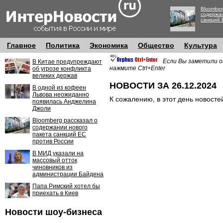
Bloomber
содержан
санкций 
Главное
Политика
Экономика
Общество
Культура
Если Вы заметили о
В Китае предупреждают
нажмите Ctrl+Enter
об угрозе конфликта
великих держав
НОВОСТИ ЗА 26.12.2024
В одной из кофеен
Львова неожиданно
К сожалению, в этот день новосте
появилась Анджелина
Джоли
Bloomberg рассказал о
содержании нового
пакета санкций ЕС
против России
В МИД указали на
массовый отток
чиновников из
администрации Байдена
Папа Римский хотел бы
приехать в Киев
Новости шоу-бизнеса