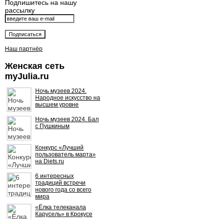
Подпишитесь на нашу
рассылку
Наш партнёр
Женская сеть
myJulia.ru
Ночь музеев 2024.
Народное искусство на
высшем уровне
Ночь музеев 2024. Бал
с Пушкиным
Конкурс «Лучший
пользователь марта»
на Diets.ru
6 интересных
традиций встречи
нового года со всего
мира
«Ёлка телеканала
Карусель» в Крокусе