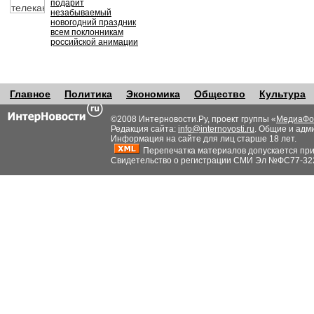
подарит
незабываемый
новогодний праздник
всем поклонникам
российской анимации
Главное
Политика
Экономика
Общество
Культура
©2008 Интерновости.Ру, проект группы «
МедиаФо
Редакция сайта:
info@internovosti.ru
. Общие и адм
Информация на сайте для лиц старше 18 лет.
Перепечатка материалов допускается при н
Свидетельство о регистрации СМИ Эл №ФС77-32