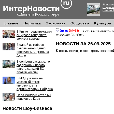
Bloomber
содержан
санкций 
Главное
Политика
Экономика
Общество
Культура
Если Вы заметили о
В Китае предупреждают
нажмите Ctrl+Enter
об угрозе конфликта
великих держав
НОВОСТИ ЗА 26.09.2025
В одной из кофеен
Львова неожиданно
К сожалению, в этот день новосте
появилась Анджелина
Джоли
Bloomberg рассказал о
содержании нового
пакета санкций ЕС
против России
В МИД указали на
массовый отток
чиновников из
администрации Байдена
Папа Римский хотел бы
приехать в Киев
Новости шоу-бизнеса