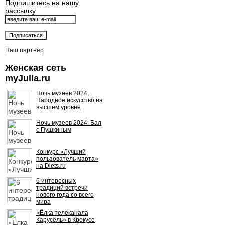
Подпишитесь на нашу
рассылку
Наш партнёр
Женская сеть
myJulia.ru
Ночь музеев 2024.
Народное искусство на
высшем уровне
Ночь музеев 2024. Бал
с Пушкиным
Конкурс «Лучший
пользователь марта»
на Diets.ru
6 интересных
традиций встречи
нового года со всего
мира
«Ёлка телеканала
Карусель» в Крокусе