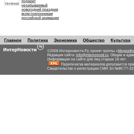
подарит
незабываемый
новогодний праздник
всем поклонникам
российской анимации
Главное
Политика
Экономика
Общество
Культура
©2008 Интерновости.Ру, проект группы «
МедиаФо
Редакция сайта:
info@internovosti.ru
. Общие и адм
Информация на сайте для лиц старше 18 лет.
Перепечатка материалов допускается при н
Свидетельство о регистрации СМИ Эл №ФС77-32