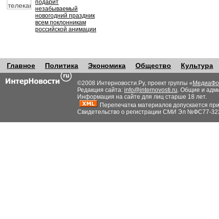
подарит
незабываемый
новогодний праздник
всем поклонникам
российской анимации
Главное
Политика
Экономика
Общество
Культура
©2008 Интерновости.Ру, проект группы «
МедиаФо
Редакция сайта:
info@internovosti.ru
. Общие и адм
Информация на сайте для лиц старше 18 лет.
Перепечатка материалов допускается при н
Свидетельство о регистрации СМИ Эл №ФС77-32