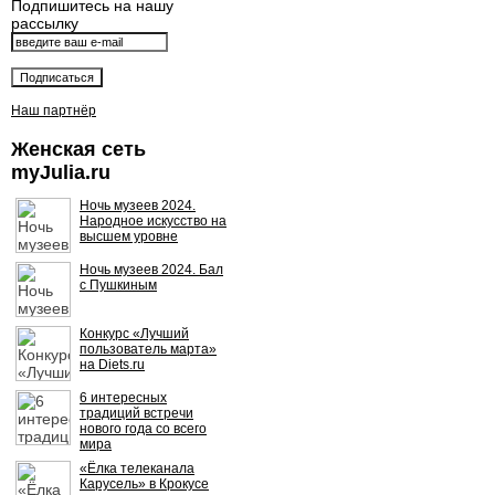
Подпишитесь на нашу
рассылку
Наш партнёр
Женская сеть
myJulia.ru
Ночь музеев 2024.
Народное искусство на
высшем уровне
Ночь музеев 2024. Бал
с Пушкиным
Конкурс «Лучший
пользователь марта»
на Diets.ru
6 интересных
традиций встречи
нового года со всего
мира
«Ёлка телеканала
Карусель» в Крокусе