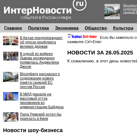
Bloomber
содержан
санкций 
Главное
Политика
Экономика
Общество
Культура
Если Вы заметили о
В Китае предупреждают
нажмите Ctrl+Enter
об угрозе конфликта
великих держав
НОВОСТИ ЗА 26.05.2025
В одной из кофеен
Львова неожиданно
К сожалению, в этот день новосте
появилась Анджелина
Джоли
Bloomberg рассказал о
содержании нового
пакета санкций ЕС
против России
В МИД указали на
массовый отток
чиновников из
администрации Байдена
Папа Римский хотел бы
приехать в Киев
Новости шоу-бизнеса