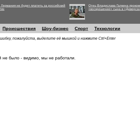
 Германия не будет платить за российский
Отец Владислава Галкина проко
лях
«воскрешение» сына в «Диверса
Происшествия
Шоу-бизнес
Спорт
Технологии
шибку, пожалуйста, выделите её мышкой и нажмите Ctrl+Enter
й не было - видимо, мы не работали.