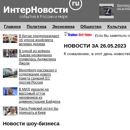
Линднер:
газ в руб
Главное
Политика
Экономика
Общество
Культура
Если Вы заметили о
В Китае предупреждают
об угрозе конфликта
великих держав
НОВОСТИ ЗА 26.05.2023
В одной из кофеен
К сожалению, в этот день новосте
Львова неожиданно
появилась Анджелина
Джоли
Bloomberg рассказал о
содержании нового
пакета санкций ЕС
против России
В МИД указали на
массовый отток
чиновников из
администрации Байдена
Папа Римский хотел бы
приехать в Киев
Новости шоу-бизнеса