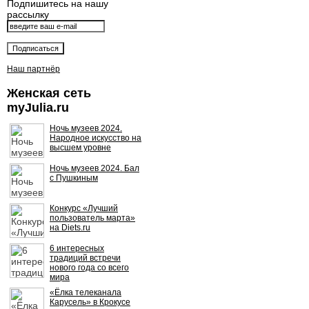
Подпишитесь на нашу
рассылку
Наш партнёр
Женская сеть
myJulia.ru
Ночь музеев 2024.
Народное искусство на
высшем уровне
Ночь музеев 2024. Бал
с Пушкиным
Конкурс «Лучший
пользователь марта»
на Diets.ru
6 интересных
традиций встречи
нового года со всего
мира
«Ёлка телеканала
Карусель» в Крокусе