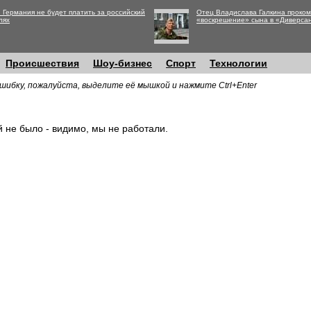
 Германия не будет платить за российский
Отец Владислава Галкина проко
лях
«воскрешение» сына в «Диверса
Происшествия
Шоу-бизнес
Спорт
Технологии
шибку, пожалуйста, выделите её мышкой и нажмите Ctrl+Enter
й не было - видимо, мы не работали.