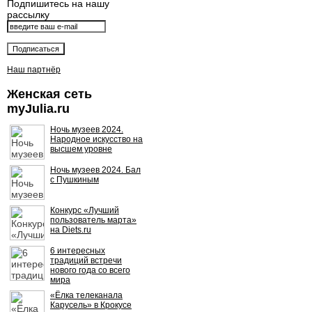
Подпишитесь на нашу
рассылку
Наш партнёр
Женская сеть
myJulia.ru
Ночь музеев 2024.
Народное искусство на
высшем уровне
Ночь музеев 2024. Бал
с Пушкиным
Конкурс «Лучший
пользователь марта»
на Diets.ru
6 интересных
традиций встречи
нового года со всего
мира
«Ёлка телеканала
Карусель» в Крокусе