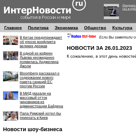
Линднер:
газ в руб
Главное
Политика
Экономика
Общество
Культура
Если Вы заметили о
В Китае предупреждают
об угрозе конфликта
великих держав
НОВОСТИ ЗА 26.01.2023
В одной из кофеен
К сожалению, в этот день новосте
Львова неожиданно
появилась Анджелина
Джоли
Bloomberg рассказал о
содержании нового
пакета санкций ЕС
против России
В МИД указали на
массовый отток
чиновников из
администрации Байдена
Папа Римский хотел бы
приехать в Киев
Новости шоу-бизнеса