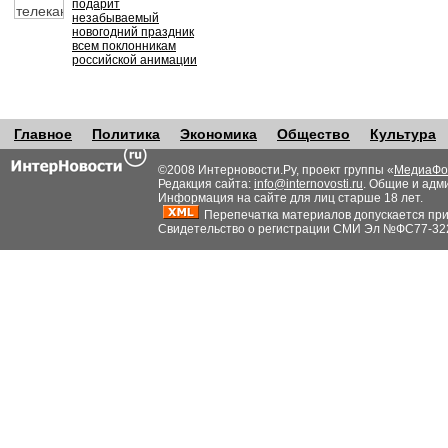
подарит
незабываемый
новогодний праздник
всем поклонникам
российской анимации
Главное
Политика
Экономика
Общество
Культура
©2008 Интерновости.Ру, проект группы «
МедиаФо
Редакция сайта:
info@internovosti.ru
. Общие и адм
Информация на сайте для лиц старше 18 лет.
Перепечатка материалов допускается при н
Свидетельство о регистрации СМИ Эл №ФС77-32