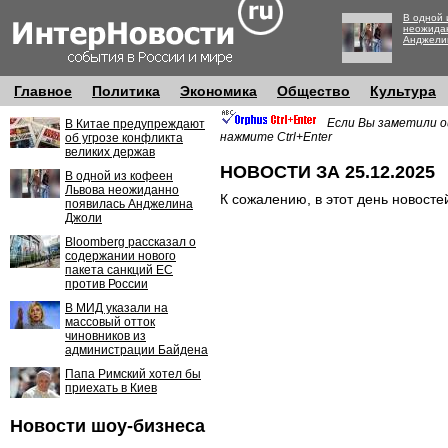
В одной 
неожида
Анджели
Главное
Политика
Экономика
Общество
Культура
Если Вы заметили о
В Китае предупреждают
нажмите Ctrl+Enter
об угрозе конфликта
великих держав
НОВОСТИ ЗА 25.12.2025
В одной из кофеен
Львова неожиданно
К сожалению, в этот день новосте
появилась Анджелина
Джоли
Bloomberg рассказал о
содержании нового
пакета санкций ЕС
против России
В МИД указали на
массовый отток
чиновников из
администрации Байдена
Папа Римский хотел бы
приехать в Киев
Новости шоу-бизнеса