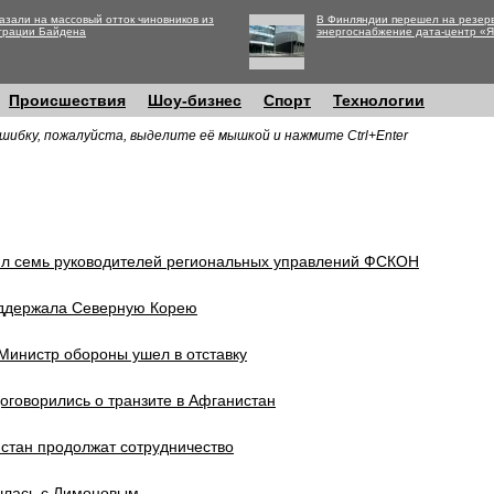
азали на массовый отток чиновников из
В Финляндии перешел на резер
трации Байдена
энергоснабжение дата-центр «
Происшествия
Шоу-бизнес
Спорт
Технологии
шибку, пожалуйста, выделите её мышкой и нажмите Ctrl+Enter
ил семь руководителей региональных управлений ФСКОН
ддержала Северную Корею
Министр обороны ушел в отставку
оговорились о транзите в Афганистан
стан продолжат сотрудничество
шлась с Лимоновым