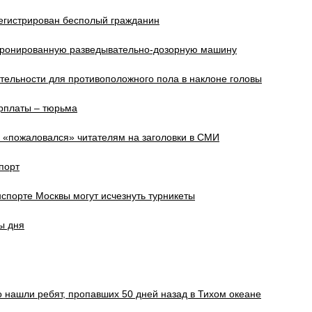
егистрирован бесполый гражданин
бронированную разведывательно-дозорную машину
тельности для противоположного пола в наклоне головы
рплаты – тюрьма
 «пожаловался» читателям на заголовки в СМИ
порт
спорте Москвы могут исчезнуть турникеты
ы дня
 нашли ребят, пропавших 50 дней назад в Тихом океане