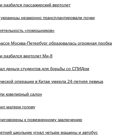
и разбился пассажирский вертолет
 украинцы незаконно трансплантировали почки
еятельность «помощников»
трассе Москва-Петербург образовалась огромная пробка
и разбился вертолет Ми-8
ал деньги студентов для борьбы со СПИДом
ческой операции в Китае умерла 24-летняя певица
или ювелирный салон
ил матери голову
риговорены к пожизненному заключению
етний школьник угнал четыре машины и автобус