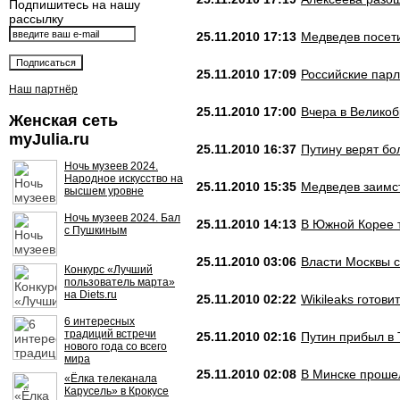
Подпишитесь на нашу
рассылку
25.11.2010 17:13
Медведев посет
25.11.2010 17:09
Российские парл
Наш партнёр
25.11.2010 17:00
Вчера в Великоб
Женская сеть
myJulia.ru
25.11.2010 16:37
Путину верят бо
Ночь музеев 2024.
Народное искусство на
25.11.2010 15:35
Медведев заимст
высшем уровне
Ночь музеев 2024. Бал
25.11.2010 14:13
В Южной Корее 
с Пушкиным
25.11.2010 03:06
Власти Москвы с
Конкурс «Лучший
пользователь марта»
на Diets.ru
25.11.2010 02:22
Wikileaks готов
6 интересных
традиций встречи
25.11.2010 02:16
Путин прибыл в 
нового года со всего
мира
25.11.2010 02:08
В Минске проше
«Ёлка телеканала
Карусель» в Крокусе