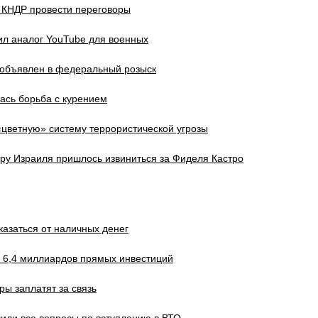
КНДР провести переговоры
ил аналог YouTube для военных
 объявлен в федеральный розыск
ась борьба с курением
цветную» систему террористической угрозы
ру Израиля пришлось извиниться за Фиделя Кастро
казаться от наличных денег
 6,4 миллиардов прямых инвестиций
ры заплатят за связь