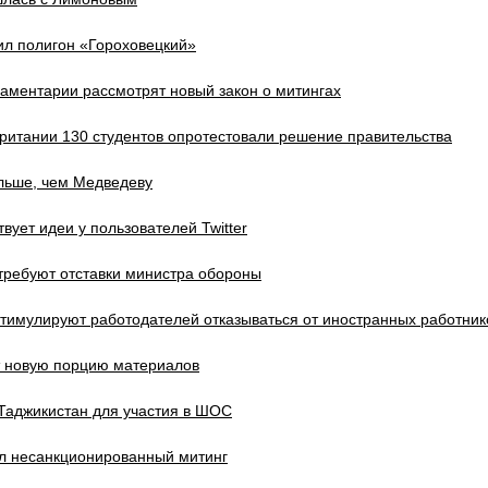
ил полигон «Гороховецкий»
аментарии рассмотрят новый закон о митингах
ритании 130 студентов опротестовали решение правительства
льше, чем Медведеву
вует идеи у пользователей Twitter
требуют отставки министра обороны
тимулируют работодателей отказываться от иностранных работник
ит новую порцию материалов
Таджикистан для участия в ШОС
л несанкционированный митинг