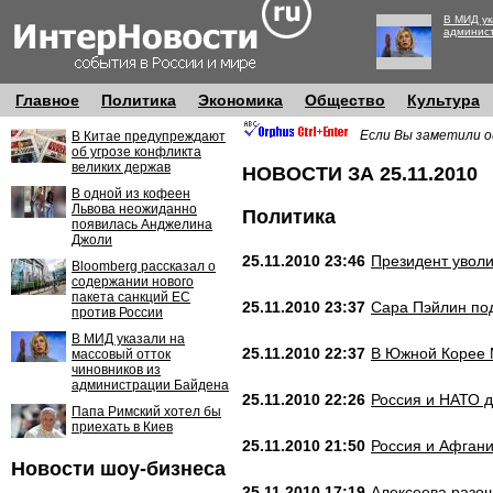
В МИД ук
админис
Главное
Политика
Экономика
Общество
Культура
Если Вы заметили о
В Китае предупреждают
об угрозе конфликта
великих держав
НОВОСТИ ЗА 25.11.2010
В одной из кофеен
Львова неожиданно
Политика
появилась Анджелина
Джоли
25.11.2010 23:46
Президент увол
Bloomberg рассказал о
содержании нового
пакета санкций ЕС
25.11.2010 23:37
Сара Пэйлин по
против России
В МИД указали на
25.11.2010 22:37
В Южной Корее 
массовый отток
чиновников из
администрации Байдена
25.11.2010 22:26
Россия и НАТО д
Папа Римский хотел бы
приехать в Киев
25.11.2010 21:50
Россия и Афгани
Новости шоу-бизнеса
25.11.2010 17:19
Алексеева разо