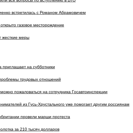
или все вопросы по вступлению в ВТО
иенко встретилась с Романом Абрамовичем
 открыто газовое месторождение
т жесткие меры
 приглашает на субботники
 проблемы трудовых отношений
можно пожаловаться на сотрудника Госавтоинспекции
имателей из Гусь-Хрустального уже помогает другим россиянам
обритании провели марши протеста
молотка за 210 тысяч долларов