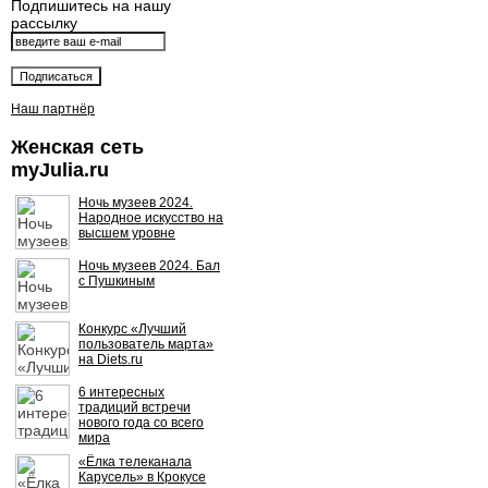
Подпишитесь на нашу
рассылку
Наш партнёр
Женская сеть
myJulia.ru
Ночь музеев 2024.
Народное искусство на
высшем уровне
Ночь музеев 2024. Бал
с Пушкиным
Конкурс «Лучший
пользователь марта»
на Diets.ru
6 интересных
традиций встречи
нового года со всего
мира
«Ёлка телеканала
Карусель» в Крокусе