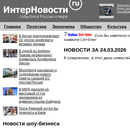
Линднер:
будет пл
российск
Главное
Политика
Экономика
Общество
Культура
Если Вы заметили о
В Китае предупреждают
нажмите Ctrl+Enter
об угрозе конфликта
великих держав
НОВОСТИ ЗА 24.03.2026
В одной из кофеен
Львова неожиданно
К сожалению, в этот день новосте
появилась Анджелина
Джоли
Bloomberg рассказал о
содержании нового
пакета санкций ЕС
против России
В МИД указали на
массовый отток
чиновников из
администрации Байдена
Папа Римский хотел бы
приехать в Киев
Новости шоу-бизнеса