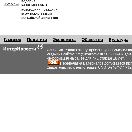
подарит
незабываемый
новогодний праздник
всем поклонникам
российской анимации
Главное
Политика
Экономика
Общество
Культура
©2008 Интерновости.Ру, проект группы «
МедиаФо
Редакция сайта:
info@internovosti.ru
. Общие и адм
Информация на сайте для лиц старше 18 лет.
Перепечатка материалов допускается при н
Свидетельство о регистрации СМИ Эл №ФС77-32