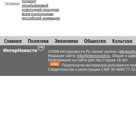
подарит
незабываемый
новогодний праздник
всем поклонникам
российской анимации
Главное
Политика
Экономика
Общество
Культура
©2008 Интерновости.Ру, проект группы «
МедиаФо
Редакция сайта:
info@internovosti.ru
. Общие и адм
Информация на сайте для лиц старше 18 лет.
Перепечатка материалов допускается при н
Свидетельство о регистрации СМИ Эл №ФС77-32