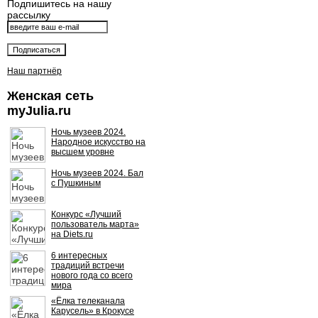
Подпишитесь на нашу
рассылку
Наш партнёр
Женская сеть
myJulia.ru
Ночь музеев 2024.
Народное искусство на
высшем уровне
Ночь музеев 2024. Бал
с Пушкиным
Конкурс «Лучший
пользователь марта»
на Diets.ru
6 интересных
традиций встречи
нового года со всего
мира
«Ёлка телеканала
Карусель» в Крокусе