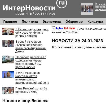
В одной 
неожида
Анджели
Главное
Политика
Экономика
Общество
Культура
Если Вы заметили о
В Китае предупреждают
нажмите Ctrl+Enter
об угрозе конфликта
великих держав
НОВОСТИ ЗА 24.01.2023
В одной из кофеен
Львова неожиданно
К сожалению, в этот день новосте
появилась Анджелина
Джоли
Bloomberg рассказал о
содержании нового
пакета санкций ЕС
против России
В МИД указали на
массовый отток
чиновников из
администрации Байдена
Папа Римский хотел бы
приехать в Киев
Новости шоу-бизнеса