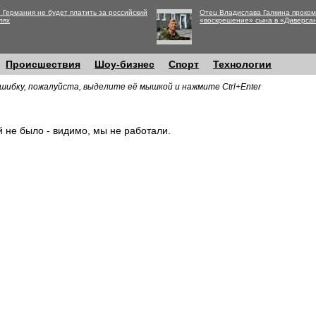
 Германия не будет платить за российский
Отец Владислава Галкина проко
лях
«воскрешение» сына в «Диверса
Происшествия
Шоу-бизнес
Спорт
Технологии
шибку, пожалуйста, выделите её мышкой и нажмите Ctrl+Enter
й не было - видимо, мы не работали.