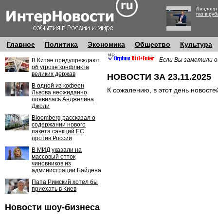
Линднер:
газ в руб
Главное
Политика
Экономика
Общество
Культура
Если Вы заметили о
В Китае предупреждают
об угрозе конфликта
великих держав
НОВОСТИ ЗА 23.11.2025
В одной из кофеен
К сожалению, в этот день новосте
Львова неожиданно
появилась Анджелина
Джоли
Bloomberg рассказал о
содержании нового
пакета санкций ЕС
против России
В МИД указали на
массовый отток
чиновников из
администрации Байдена
Папа Римский хотел бы
приехать в Киев
Новости шоу-бизнеса