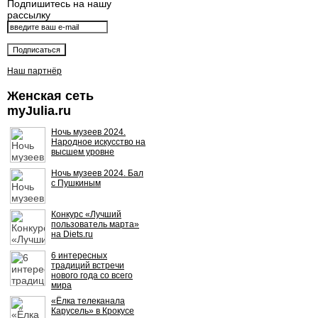
Подпишитесь на нашу
рассылку
Наш партнёр
Женская сеть
myJulia.ru
Ночь музеев 2024.
Народное искусство на
высшем уровне
Ночь музеев 2024. Бал
с Пушкиным
Конкурс «Лучший
пользователь марта»
на Diets.ru
6 интересных
традиций встречи
нового года со всего
мира
«Ёлка телеканала
Карусель» в Крокусе