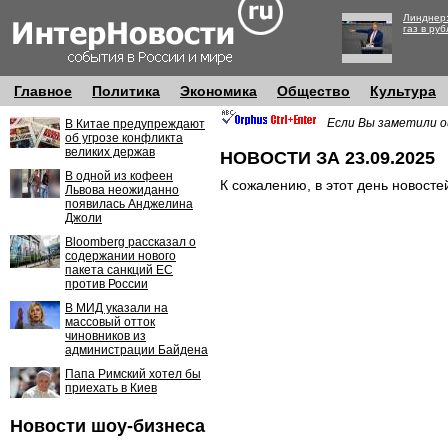
Линднер:
газ в руб
Главное
Политика
Экономика
Общество
Культура
Если Вы заметили о
В Китае предупреждают
об угрозе конфликта
великих держав
НОВОСТИ ЗА 23.09.2025
В одной из кофеен
К сожалению, в этот день новосте
Львова неожиданно
появилась Анджелина
Джоли
Bloomberg рассказал о
содержании нового
пакета санкций ЕС
против России
В МИД указали на
массовый отток
чиновников из
администрации Байдена
Папа Римский хотел бы
приехать в Киев
Новости шоу-бизнеса