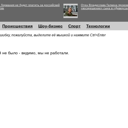
 Германия не будет платить за российский
Отец Владислава Галкина проко
лях
«воскрешение» сына в «Диверса
Происшествия
Шоу-бизнес
Спорт
Технологии
шибку, пожалуйста, выделите её мышкой и нажмите Ctrl+Enter
й не было - видимо, мы не работали.