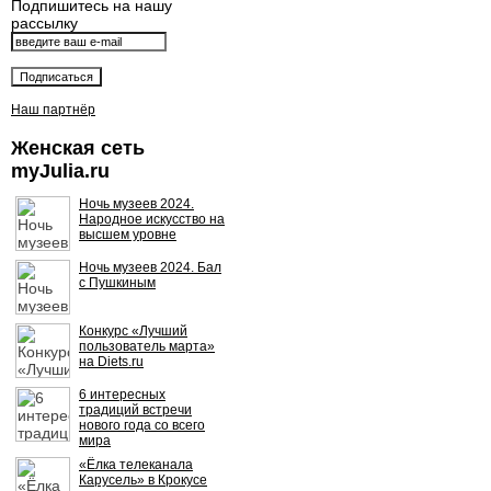
Подпишитесь на нашу
рассылку
Наш партнёр
Женская сеть
myJulia.ru
Ночь музеев 2024.
Народное искусство на
высшем уровне
Ночь музеев 2024. Бал
с Пушкиным
Конкурс «Лучший
пользователь марта»
на Diets.ru
6 интересных
традиций встречи
нового года со всего
мира
«Ёлка телеканала
Карусель» в Крокусе