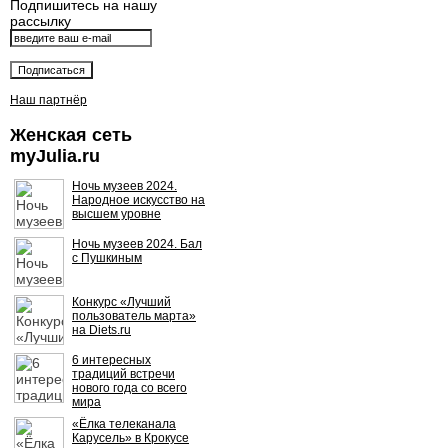
Подпишитесь на нашу
рассылку
Наш партнёр
Женская сеть
myJulia.ru
Ночь музеев 2024.
Народное искусство на
высшем уровне
Ночь музеев 2024. Бал
с Пушкиным
Конкурс «Лучший
пользователь марта»
на Diets.ru
6 интересных
традиций встречи
нового года со всего
мира
«Ёлка телеканала
Карусель» в Крокусе