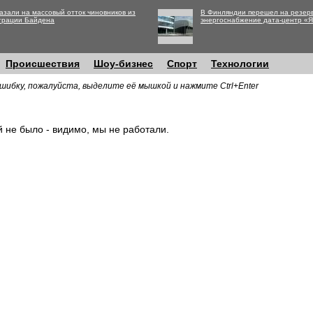
азали на массовый отток чиновников из
В Финляндии перешел на резер
трации Байдена
энергоснабжение дата-центр «
Происшествия
Шоу-бизнес
Спорт
Технологии
шибку, пожалуйста, выделите её мышкой и нажмите Ctrl+Enter
й не было - видимо, мы не работали.