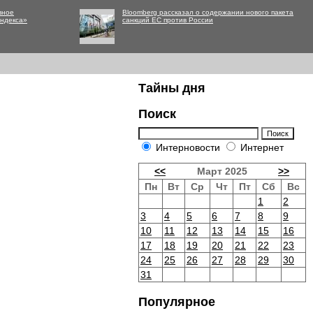
вное
Bloomberg рассказал о содержании нового пакета
Яндекса»
санкций ЕС против России
Тайны дня
Поиск
Интерновости
Интернет
<<
Март 2025
>>
Пн
Вт
Ср
Чт
Пт
Сб
Вс
1
2
3
4
5
6
7
8
9
10
11
12
13
14
15
16
17
18
19
20
21
22
23
24
25
26
27
28
29
30
31
Популярное