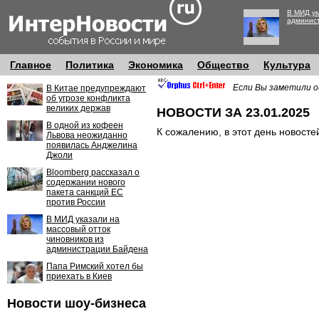
В МИД ук
админис
Главное
Политика
Экономика
Общество
Культура
Если Вы заметили о
В Китае предупреждают
об угрозе конфликта
великих держав
НОВОСТИ ЗА 23.01.2025
В одной из кофеен
К сожалению, в этот день новосте
Львова неожиданно
появилась Анджелина
Джоли
Bloomberg рассказал о
содержании нового
пакета санкций ЕС
против России
В МИД указали на
массовый отток
чиновников из
администрации Байдена
Папа Римский хотел бы
приехать в Киев
Новости шоу-бизнеса