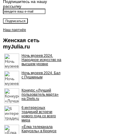
Подпишитесь на нашу
рассылку
Наш партнёр
Женская сеть
myJulia.ru
Ночь музеев 2024.
Народное искусство на
высшем уровне
Ночь музеев 2024. Бал
с Пушкиным
Конкурс «Лучший
пользователь марта»
на Diets.ru
6 интересных
традиций встречи
нового года со всего
мира
«Ёлка телеканала
Карусель» в Крокусе