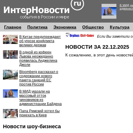
В МИД ук
админис
Главное
Политика
Экономика
Общество
Культура
Если Вы заметили о
В Китае предупреждают
об угрозе конфликта
великих держав
НОВОСТИ ЗА 22.12.2025
В одной из кофеен
К сожалению, в этот день новосте
Львова неожиданно
появилась Анджелина
Джоли
Bloomberg рассказал о
содержании нового
пакета санкций ЕС
против России
В МИД указали на
массовый отток
чиновников из
администрации Байдена
Папа Римский хотел бы
приехать в Киев
Новости шоу-бизнеса