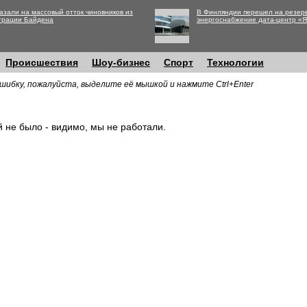
азали на массовый отток чиновников из
В Финляндии перешел на резер
трации Байдена
энергоснабжение дата-центр «
Происшествия
Шоу-бизнес
Спорт
Технологии
шибку, пожалуйста, выделите её мышкой и нажмите Ctrl+Enter
й не было - видимо, мы не работали.