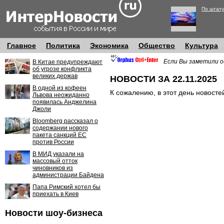
По штату
Главное
Политика
Экономика
Общество
Культура
Если Вы заметили о
В Китае предупреждают
об угрозе конфликта
великих держав
НОВОСТИ ЗА 22.11.2025
В одной из кофеен
К сожалению, в этот день новосте
Львова неожиданно
появилась Анджелина
Джоли
Bloomberg рассказал о
содержании нового
пакета санкций ЕС
против России
В МИД указали на
массовый отток
чиновников из
администрации Байдена
Папа Римский хотел бы
приехать в Киев
Новости шоу-бизнеса