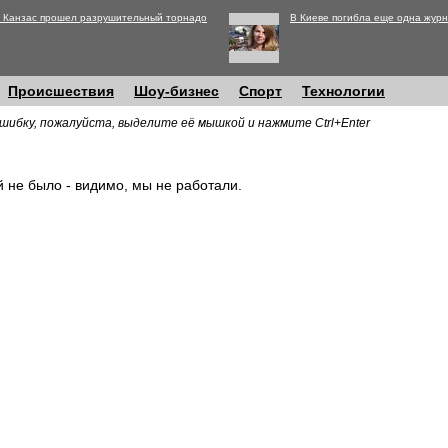
 Канзас прошел разрушительный торнадо
В Киеве погибла еще одна журн
Происшествия
Шоу-бизнес
Спорт
Технологии
шибку, пожалуйста, выделите её мышкой и нажмите Ctrl+Enter
й не было - видимо, мы не работали.