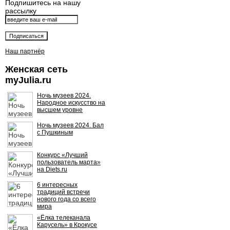
Подпишитесь на нашу
рассылку
Наш партнёр
Женская сеть
myJulia.ru
Ночь музеев 2024.
Народное искусство на
высшем уровне
Ночь музеев 2024. Бал
с Пушкиным
Конкурс «Лучший
пользователь марта»
на Diets.ru
6 интересных
традиций встречи
нового года со всего
мира
«Ёлка телеканала
Карусель» в Крокусе