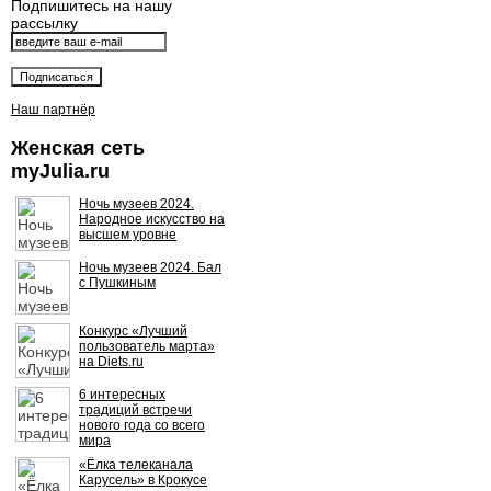
Подпишитесь на нашу
рассылку
Наш партнёр
Женская сеть
myJulia.ru
Ночь музеев 2024.
Народное искусство на
высшем уровне
Ночь музеев 2024. Бал
с Пушкиным
Конкурс «Лучший
пользователь марта»
на Diets.ru
6 интересных
традиций встречи
нового года со всего
мира
«Ёлка телеканала
Карусель» в Крокусе