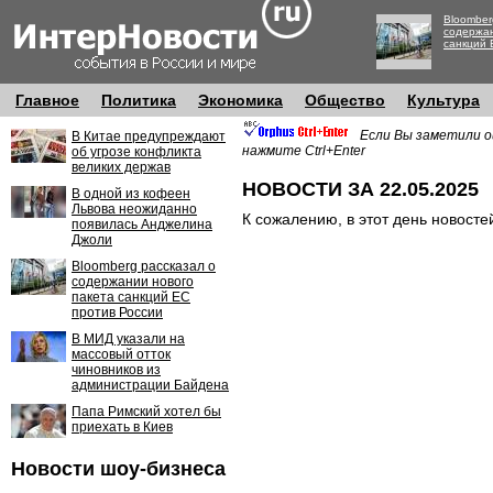
Bloomber
содержан
санкций 
Главное
Политика
Экономика
Общество
Культура
Если Вы заметили о
В Китае предупреждают
нажмите Ctrl+Enter
об угрозе конфликта
великих держав
НОВОСТИ ЗА 22.05.2025
В одной из кофеен
Львова неожиданно
К сожалению, в этот день новосте
появилась Анджелина
Джоли
Bloomberg рассказал о
содержании нового
пакета санкций ЕС
против России
В МИД указали на
массовый отток
чиновников из
администрации Байдена
Папа Римский хотел бы
приехать в Киев
Новости шоу-бизнеса