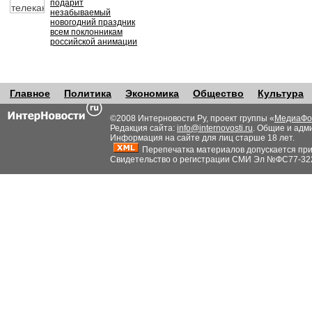
подарит
незабываемый
новогодний праздник
всем поклонникам
российской анимации
Главное
Политика
Экономика
Общество
Культура
©2008 Интерновости.Ру, проект группы «
МедиаФо
Редакция сайта:
info@internovosti.ru
. Общие и адм
Информация на сайте для лиц старше 18 лет.
Перепечатка материалов допускается при н
Свидетельство о регистрации СМИ Эл №ФС77-32