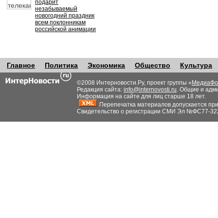
подарит
незабываемый
новогодний праздник
всем поклонникам
российской анимации
Главное
Политика
Экономика
Общество
Культура
©2008 Интерновости.Ру, проект группы «
МедиаФо
Редакция сайта:
info@internovosti.ru
. Общие и адм
Информация на сайте для лиц старше 18 лет.
Перепечатка материалов допускается при н
Свидетельство о регистрации СМИ Эл №ФС77-32