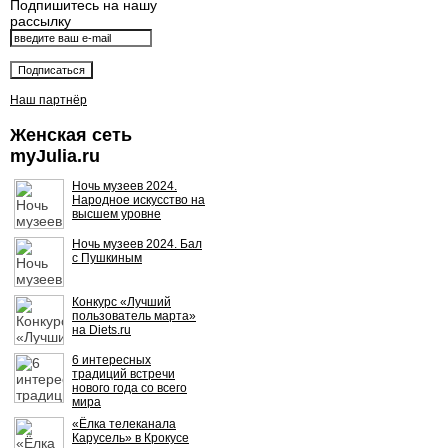
Подпишитесь на нашу
рассылку
Наш партнёр
Женская сеть
myJulia.ru
Ночь музеев 2024.
Народное искусство на
высшем уровне
Ночь музеев 2024. Бал
с Пушкиным
Конкурс «Лучший
пользователь марта»
на Diets.ru
6 интересных
традиций встречи
нового года со всего
мира
«Ёлка телеканала
Карусель» в Крокусе