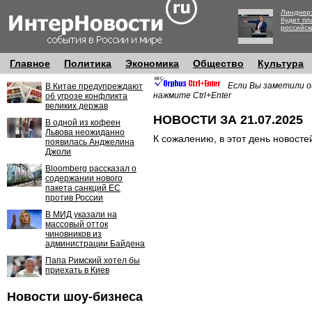
Линднер:
будет пл
российск
Главное
Политика
Экономика
Общество
Культура
Если Вы заметили о
В Китае предупреждают
нажмите Ctrl+Enter
об угрозе конфликта
великих держав
НОВОСТИ ЗА 21.07.2025
В одной из кофеен
Львова неожиданно
К сожалению, в этот день новосте
появилась Анджелина
Джоли
Bloomberg рассказал о
содержании нового
пакета санкций ЕС
против России
В МИД указали на
массовый отток
чиновников из
администрации Байдена
Папа Римский хотел бы
приехать в Киев
Новости шоу-бизнеса