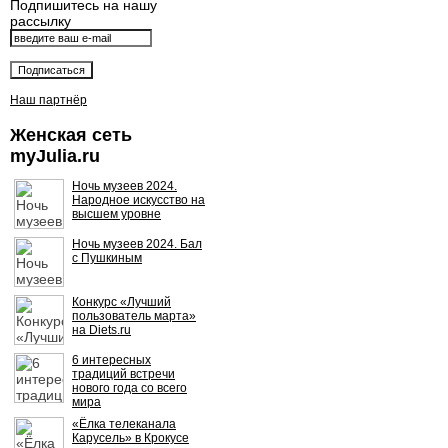
Подпишитесь на нашу
рассылку
Наш партнёр
Женская сеть
myJulia.ru
Ночь музеев 2024.
Народное искусство на
высшем уровне
Ночь музеев 2024. Бал
с Пушкиным
Конкурс «Лучший
пользователь марта»
на Diets.ru
6 интересных
традиций встречи
нового года со всего
мира
«Ёлка телеканала
Карусель» в Крокусе