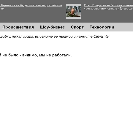
 Германия не будет платить за российский
Отец Владислава Галкина проко
лях
«воскрешение» сына в «Диверса
Происшествия
Шоу-бизнес
Спорт
Технологии
шибку, пожалуйста, выделите её мышкой и нажмите Ctrl+Enter
й не было - видимо, мы не работали.