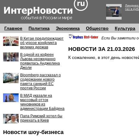
Линднер:
газ в руб
Главное
Политика
Экономика
Общество
Культура
Если Вы заметили о
В Китае предупреждают
об угрозе конфликта
великих держав
НОВОСТИ ЗА 21.03.2026
В одной из кофеен
К сожалению, в этот день новосте
Львова неожиданно
появилась Анджелина
Джоли
Bloomberg рассказал о
содержании нового
пакета санкций ЕС
против России
В МИД указали на
массовый отток
чиновников из
администрации Байдена
Папа Римский хотел бы
приехать в Киев
Новости шоу-бизнеса