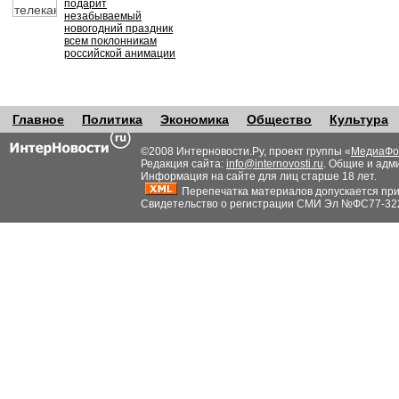
подарит
незабываемый
новогодний праздник
всем поклонникам
российской анимации
Главное
Политика
Экономика
Общество
Культура
©2008 Интерновости.Ру, проект группы «
МедиаФо
Редакция сайта:
info@internovosti.ru
. Общие и адм
Информация на сайте для лиц старше 18 лет.
Перепечатка материалов допускается при н
Свидетельство о регистрации СМИ Эл №ФС77-32