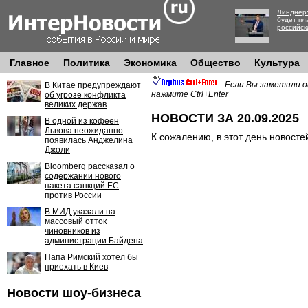
Линднер:
будет пл
российск
Главное
Политика
Экономика
Общество
Культура
Если Вы заметили о
В Китае предупреждают
нажмите Ctrl+Enter
об угрозе конфликта
великих держав
НОВОСТИ ЗА 20.09.2025
В одной из кофеен
Львова неожиданно
К сожалению, в этот день новосте
появилась Анджелина
Джоли
Bloomberg рассказал о
содержании нового
пакета санкций ЕС
против России
В МИД указали на
массовый отток
чиновников из
администрации Байдена
Папа Римский хотел бы
приехать в Киев
Новости шоу-бизнеса