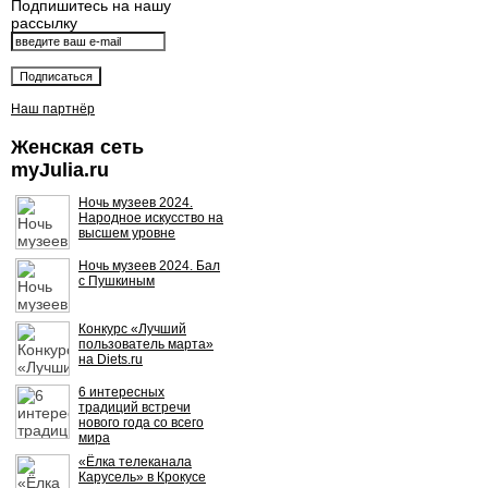
Подпишитесь на нашу
рассылку
Наш партнёр
Женская сеть
myJulia.ru
Ночь музеев 2024.
Народное искусство на
высшем уровне
Ночь музеев 2024. Бал
с Пушкиным
Конкурс «Лучший
пользователь марта»
на Diets.ru
6 интересных
традиций встречи
нового года со всего
мира
«Ёлка телеканала
Карусель» в Крокусе