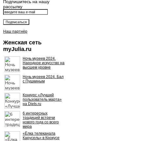
Подпишитесь на нашу
рассылку
Наш партнёр
Женская сеть
myJulia.ru
Ночь музеев 2024.
Народное искусство на
высшем уровне
Ночь музеев 2024. Бал
с Пушкиным
Конкурс «Лучший
пользователь марта»
на Diets.ru
6 интересных
традиций встречи
нового года со всего
мира
«Ёлка телеканала
Карусель» в Крокусе