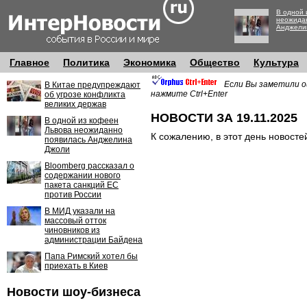
В одной 
неожида
Анджели
Главное
Политика
Экономика
Общество
Культура
Если Вы заметили о
В Китае предупреждают
нажмите Ctrl+Enter
об угрозе конфликта
великих держав
НОВОСТИ ЗА 19.11.2025
В одной из кофеен
Львова неожиданно
К сожалению, в этот день новосте
появилась Анджелина
Джоли
Bloomberg рассказал о
содержании нового
пакета санкций ЕС
против России
В МИД указали на
массовый отток
чиновников из
администрации Байдена
Папа Римский хотел бы
приехать в Киев
Новости шоу-бизнеса