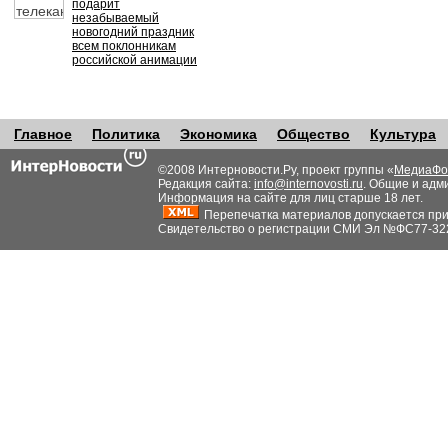
подарит
незабываемый
новогодний праздник
всем поклонникам
российской анимации
Главное
Политика
Экономика
Общество
Культура
©2008 Интерновости.Ру, проект группы «
МедиаФо
Редакция сайта:
info@internovosti.ru
. Общие и адм
Информация на сайте для лиц старше 18 лет.
Перепечатка материалов допускается при н
Свидетельство о регистрации СМИ Эл №ФС77-32