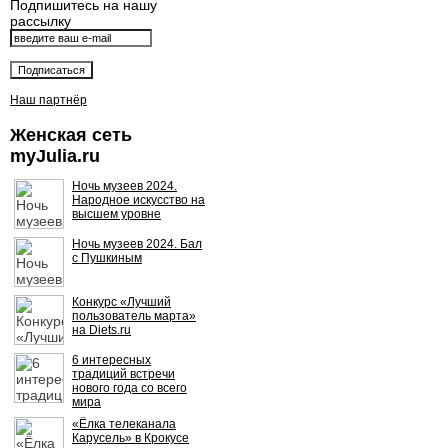
Подпишитесь на нашу
рассылку
Наш партнёр
Женская сеть
myJulia.ru
Ночь музеев 2024.
Народное искусство на
высшем уровне
Ночь музеев 2024. Бал
с Пушкиным
Конкурс «Лучший
пользователь марта»
на Diets.ru
6 интересных
традиций встречи
нового года со всего
мира
«Ёлка телеканала
Карусель» в Крокусе