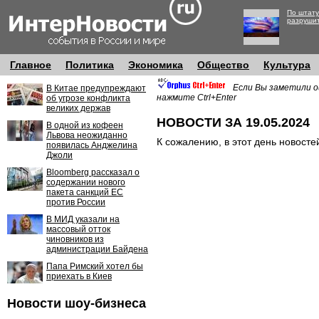
По штату
разруши
Главное
Политика
Экономика
Общество
Культура
Если Вы заметили о
В Китае предупреждают
нажмите Ctrl+Enter
об угрозе конфликта
великих держав
НОВОСТИ ЗА 19.05.2024
В одной из кофеен
Львова неожиданно
К сожалению, в этот день новосте
появилась Анджелина
Джоли
Bloomberg рассказал о
содержании нового
пакета санкций ЕС
против России
В МИД указали на
массовый отток
чиновников из
администрации Байдена
Папа Римский хотел бы
приехать в Киев
Новости шоу-бизнеса