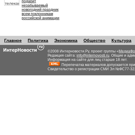
подарит
незабываемый
новогодний праздник
всем поклонникам
российской анимации
Главное
Политика
Экономика
Общество
Культура
©2008 Интерновости.Ру, проект группы «
МедиаФо
Редакция сайта:
info@internovosti.ru
. Общие и адм
Информация на сайте для лиц старше 18 лет.
Перепечатка материалов допускается при н
Свидетельство о регистрации СМИ Эл №ФС77-32