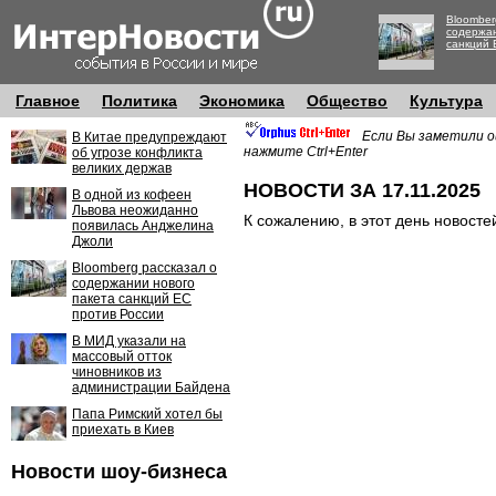
Bloomber
содержан
санкций 
Главное
Политика
Экономика
Общество
Культура
Если Вы заметили о
В Китае предупреждают
нажмите Ctrl+Enter
об угрозе конфликта
великих держав
НОВОСТИ ЗА 17.11.2025
В одной из кофеен
Львова неожиданно
К сожалению, в этот день новосте
появилась Анджелина
Джоли
Bloomberg рассказал о
содержании нового
пакета санкций ЕС
против России
В МИД указали на
массовый отток
чиновников из
администрации Байдена
Папа Римский хотел бы
приехать в Киев
Новости шоу-бизнеса