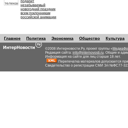
подарит
незабываемый
новогодний праздник
всем поклонникам
российской анимации
Главное
Политика
Экономика
Общество
Культура
©2008 Интерновости.Ру, проект группы «
МедиаФо
Редакция сайта:
info@internovosti.ru
. Общие и адм
Информация на сайте для лиц старше 18 лет.
Перепечатка материалов допускается при н
Свидетельство о регистрации СМИ Эл №ФС77-32