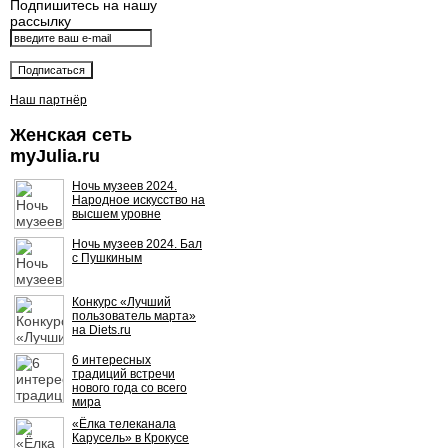
Подпишитесь на нашу
рассылку
Наш партнёр
Женская сеть
myJulia.ru
Ночь музеев 2024.
Народное искусство на
высшем уровне
Ночь музеев 2024. Бал
с Пушкиным
Конкурс «Лучший
пользователь марта»
на Diets.ru
6 интересных
традиций встречи
нового года со всего
мира
«Ёлка телеканала
Карусель» в Крокусе