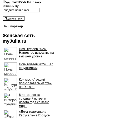
Подпишитесь на нашу
рассылку
Наш партнёр
Женская сеть
myJulia.ru
Ночь музеев 2024.
Народное искусство на
высшем уровне
Ночь музеев 2024. Бал
с Пушкиным
Конкурс «Лучший
пользователь марта»
на Diets.ru
6 интересных
традиций встречи
нового года со всего
мира
«Ёлка телеканала
Карусель» в Крокусе