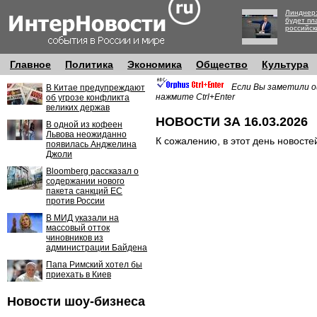
Линднер:
будет пл
российск
Главное
Политика
Экономика
Общество
Культура
Если Вы заметили о
В Китае предупреждают
нажмите Ctrl+Enter
об угрозе конфликта
великих держав
НОВОСТИ ЗА 16.03.2026
В одной из кофеен
Львова неожиданно
К сожалению, в этот день новосте
появилась Анджелина
Джоли
Bloomberg рассказал о
содержании нового
пакета санкций ЕС
против России
В МИД указали на
массовый отток
чиновников из
администрации Байдена
Папа Римский хотел бы
приехать в Киев
Новости шоу-бизнеса