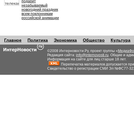
подарит
незабываемый
новогодний праздник
всем поклонникам
российской анимации
Главное
Политика
Экономика
Общество
Культура
©2008 Интерновости.Ру, проект группы «
МедиаФо
Редакция сайта:
info@internovosti.ru
. Общие и адм
Информация на сайте для лиц старше 18 лет.
Перепечатка материалов допускается при н
Свидетельство о регистрации СМИ Эл №ФС77-32