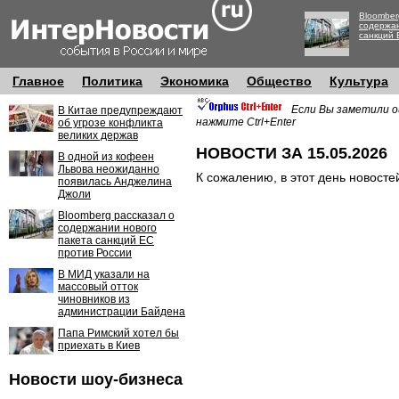
Bloomber
содержан
санкций 
Главное
Политика
Экономика
Общество
Культура
Если Вы заметили о
В Китае предупреждают
нажмите Ctrl+Enter
об угрозе конфликта
великих держав
НОВОСТИ ЗА 15.05.2026
В одной из кофеен
Львова неожиданно
К сожалению, в этот день новосте
появилась Анджелина
Джоли
Bloomberg рассказал о
содержании нового
пакета санкций ЕС
против России
В МИД указали на
массовый отток
чиновников из
администрации Байдена
Папа Римский хотел бы
приехать в Киев
Новости шоу-бизнеса