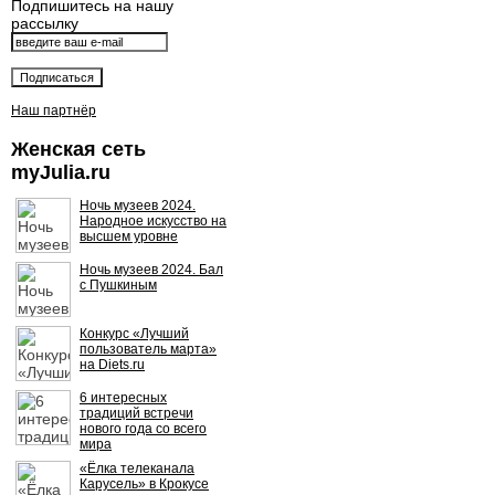
Подпишитесь на нашу
рассылку
Наш партнёр
Женская сеть
myJulia.ru
Ночь музеев 2024.
Народное искусство на
высшем уровне
Ночь музеев 2024. Бал
с Пушкиным
Конкурс «Лучший
пользователь марта»
на Diets.ru
6 интересных
традиций встречи
нового года со всего
мира
«Ёлка телеканала
Карусель» в Крокусе