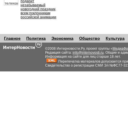
подарит
незабываемый
новогодний праздник
всем поклонникам
российской анимации
Главное
Политика
Экономика
Общество
Культура
©2008 Интерновости.Ру, проект группы «
МедиаФо
Редакция сайта:
info@internovosti.ru
. Общие и адм
Информация на сайте для лиц старше 18 лет.
Перепечатка материалов допускается при н
Свидетельство о регистрации СМИ Эл №ФС77-32