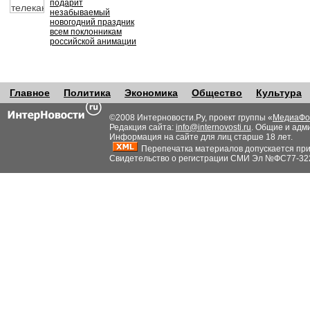
подарит
незабываемый
новогодний праздник
всем поклонникам
российской анимации
Главное
Политика
Экономика
Общество
Культура
©2008 Интерновости.Ру, проект группы «
МедиаФо
Редакция сайта:
info@internovosti.ru
. Общие и адм
Информация на сайте для лиц старше 18 лет.
Перепечатка материалов допускается при н
Свидетельство о регистрации СМИ Эл №ФС77-32