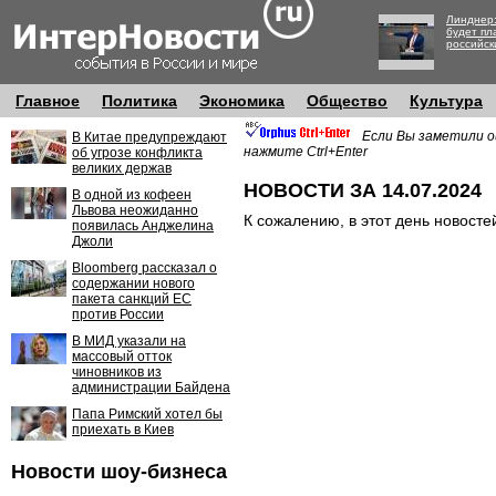
Линднер:
будет пл
российск
Главное
Политика
Экономика
Общество
Культура
Если Вы заметили о
В Китае предупреждают
нажмите Ctrl+Enter
об угрозе конфликта
великих держав
НОВОСТИ ЗА 14.07.2024
В одной из кофеен
Львова неожиданно
К сожалению, в этот день новосте
появилась Анджелина
Джоли
Bloomberg рассказал о
содержании нового
пакета санкций ЕС
против России
В МИД указали на
массовый отток
чиновников из
администрации Байдена
Папа Римский хотел бы
приехать в Киев
Новости шоу-бизнеса