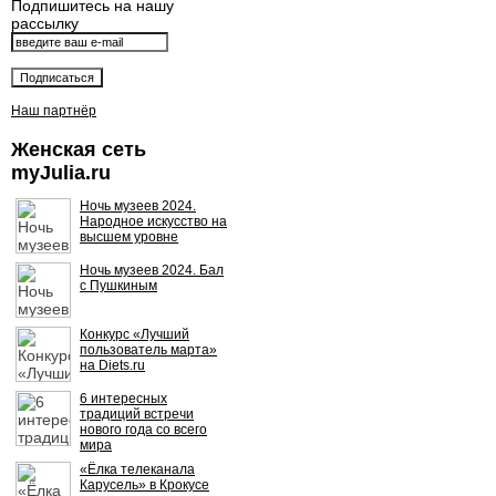
Подпишитесь на нашу
рассылку
Наш партнёр
Женская сеть
myJulia.ru
Ночь музеев 2024.
Народное искусство на
высшем уровне
Ночь музеев 2024. Бал
с Пушкиным
Конкурс «Лучший
пользователь марта»
на Diets.ru
6 интересных
традиций встречи
нового года со всего
мира
«Ёлка телеканала
Карусель» в Крокусе