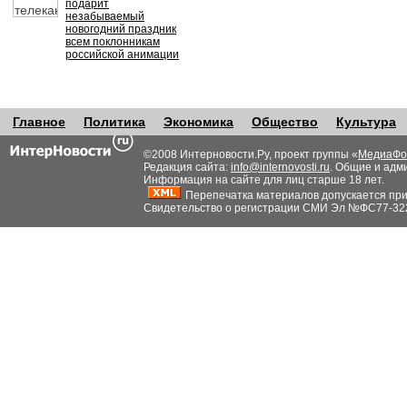
подарит
незабываемый
новогодний праздник
всем поклонникам
российской анимации
Главное
Политика
Экономика
Общество
Культура
©2008 Интерновости.Ру, проект группы «
МедиаФо
Редакция сайта:
info@internovosti.ru
. Общие и адм
Информация на сайте для лиц старше 18 лет.
Перепечатка материалов допускается при н
Свидетельство о регистрации СМИ Эл №ФС77-32