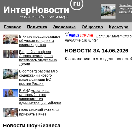
Bloomber
содержан
санкций 
Главное
Политика
Экономика
Общество
Культура
Если Вы заметили о
В Китае предупреждают
нажмите Ctrl+Enter
об угрозе конфликта
великих держав
НОВОСТИ ЗА 14.06.2026
В одной из кофеен
Львова неожиданно
К сожалению, в этот день новосте
появилась Анджелина
Джоли
Bloomberg рассказал о
содержании нового
пакета санкций ЕС
против России
В МИД указали на
массовый отток
чиновников из
администрации Байдена
Папа Римский хотел бы
приехать в Киев
Новости шоу-бизнеса