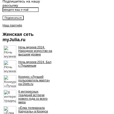
Подпишитесь на нашу
рассылку
Наш партнёр
Женская сеть
myJulia.ru
Ночь музеев 2024.
Народное искусство на
высшем уровне
Ночь музеев 2024. Бал
с Пушкиным
Конкурс «Лучший
пользователь марта»
на Diets.ru
6 интересных
традиций встречи
нового года со всего
мира
«Ёлка телеканала
Карусель» в Крокусе