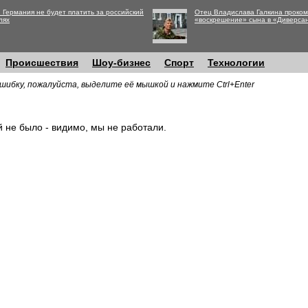
 Германия не будет платить за российский
Отец Владислава Галкина проко
лях
«воскрешение» сына в «Диверса
Происшествия
Шоу-бизнес
Спорт
Технологии
шибку, пожалуйста, выделите её мышкой и нажмите Ctrl+Enter
й не было - видимо, мы не работали.