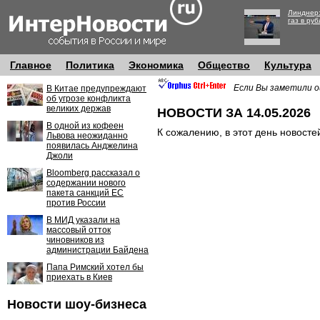
Линднер:
газ в руб
Главное
Политика
Экономика
Общество
Культура
Если Вы заметили о
В Китае предупреждают
об угрозе конфликта
великих держав
НОВОСТИ ЗА 14.05.2026
В одной из кофеен
К сожалению, в этот день новосте
Львова неожиданно
появилась Анджелина
Джоли
Bloomberg рассказал о
содержании нового
пакета санкций ЕС
против России
В МИД указали на
массовый отток
чиновников из
администрации Байдена
Папа Римский хотел бы
приехать в Киев
Новости шоу-бизнеса