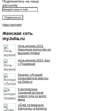
Подпишитесь на нашу
рассылку
Наш партнёр
Женская сеть
myJulia.ru
Ночь музеев 2024.
Народное искусство на
высшем уровне
Ночь музеев 2024. Бал
с Пушкиным
Конкурс «Лучший
пользователь марта»
на Diets.ru
6 интересных
традиций встречи
нового года со всего
мира
«Ёлка телеканала
Карусель» в Крокусе