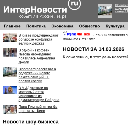
Bloomber
содержан
санкций 
Главное
Политика
Экономика
Общество
Культура
Если Вы заметили о
В Китае предупреждают
нажмите Ctrl+Enter
об угрозе конфликта
великих держав
НОВОСТИ ЗА 14.03.2026
В одной из кофеен
Львова неожиданно
К сожалению, в этот день новосте
появилась Анджелина
Джоли
Bloomberg рассказал о
содержании нового
пакета санкций ЕС
против России
В МИД указали на
массовый отток
чиновников из
администрации Байдена
Папа Римский хотел бы
приехать в Киев
Новости шоу-бизнеса