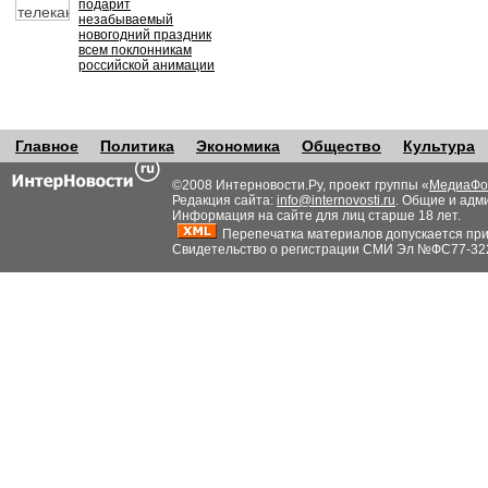
подарит
незабываемый
новогодний праздник
всем поклонникам
российской анимации
Главное
Политика
Экономика
Общество
Культура
©2008 Интерновости.Ру, проект группы «
МедиаФо
Редакция сайта:
info@internovosti.ru
. Общие и адм
Информация на сайте для лиц старше 18 лет.
Перепечатка материалов допускается при н
Свидетельство о регистрации СМИ Эл №ФС77-32