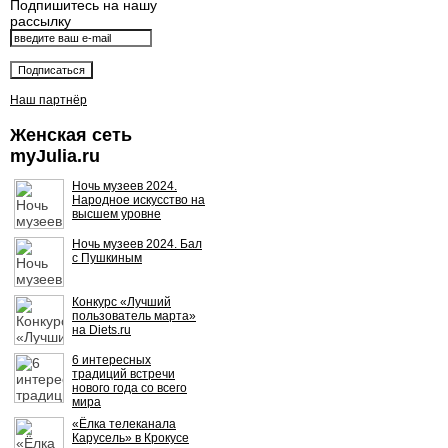
Подпишитесь на нашу
рассылку
Наш партнёр
Женская сеть
myJulia.ru
Ночь музеев 2024.
Народное искусство на
высшем уровне
Ночь музеев 2024. Бал
с Пушкиным
Конкурс «Лучший
пользователь марта»
на Diets.ru
6 интересных
традиций встречи
нового года со всего
мира
«Ёлка телеканала
Карусель» в Крокусе