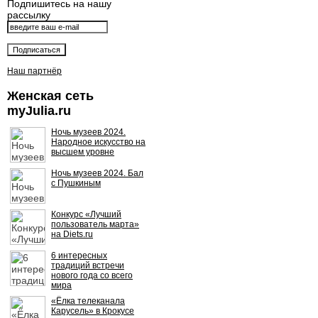
Подпишитесь на нашу
рассылку
Наш партнёр
Женская сеть
myJulia.ru
Ночь музеев 2024.
Народное искусство на
высшем уровне
Ночь музеев 2024. Бал
с Пушкиным
Конкурс «Лучший
пользователь марта»
на Diets.ru
6 интересных
традиций встречи
нового года со всего
мира
«Ёлка телеканала
Карусель» в Крокусе