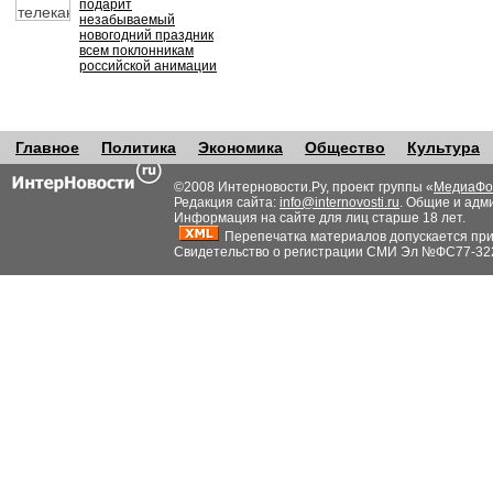
подарит
незабываемый
новогодний праздник
всем поклонникам
российской анимации
Главное
Политика
Экономика
Общество
Культура
©2008 Интерновости.Ру, проект группы «
МедиаФо
Редакция сайта:
info@internovosti.ru
. Общие и адм
Информация на сайте для лиц старше 18 лет.
Перепечатка материалов допускается при н
Свидетельство о регистрации СМИ Эл №ФС77-32