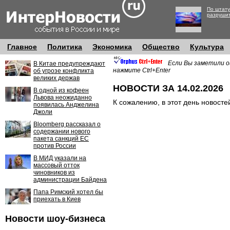
По штату
разруши
Главное
Политика
Экономика
Общество
Культура
Если Вы заметили о
В Китае предупреждают
нажмите Ctrl+Enter
об угрозе конфликта
великих держав
НОВОСТИ ЗА 14.02.2026
В одной из кофеен
Львова неожиданно
К сожалению, в этот день новосте
появилась Анджелина
Джоли
Bloomberg рассказал о
содержании нового
пакета санкций ЕС
против России
В МИД указали на
массовый отток
чиновников из
администрации Байдена
Папа Римский хотел бы
приехать в Киев
Новости шоу-бизнеса