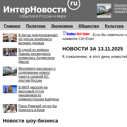
Bloomber
содержан
санкций 
Главное
Политика
Экономика
Общество
Культура
Если Вы заметили о
В Китае предупреждают
нажмите Ctrl+Enter
об угрозе конфликта
великих держав
НОВОСТИ ЗА 13.11.2025
В одной из кофеен
Львова неожиданно
К сожалению, в этот день новосте
появилась Анджелина
Джоли
Bloomberg рассказал о
содержании нового
пакета санкций ЕС
против России
В МИД указали на
массовый отток
чиновников из
администрации Байдена
Папа Римский хотел бы
приехать в Киев
Новости шоу-бизнеса