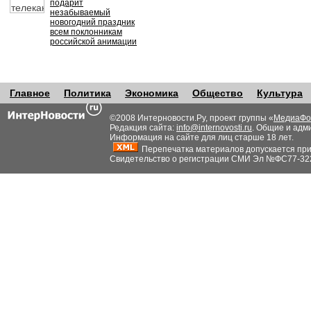
подарит
незабываемый
новогодний праздник
всем поклонникам
российской анимации
Главное
Политика
Экономика
Общество
Культура
©2008 Интерновости.Ру, проект группы «
МедиаФо
Редакция сайта:
info@internovosti.ru
. Общие и адм
Информация на сайте для лиц старше 18 лет.
Перепечатка материалов допускается при н
Свидетельство о регистрации СМИ Эл №ФС77-32