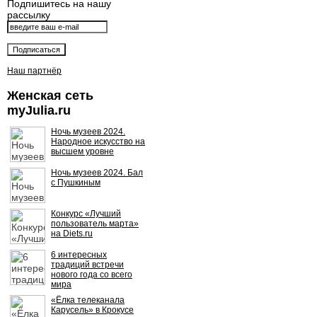
Подпишитесь на нашу
рассылку
Наш партнёр
Женская сеть
myJulia.ru
Ночь музеев 2024.
Народное искусство на
высшем уровне
Ночь музеев 2024. Бал
с Пушкиным
Конкурс «Лучший
пользователь марта»
на Diets.ru
6 интересных
традиций встречи
нового года со всего
мира
«Ёлка телеканала
Карусель» в Крокусе