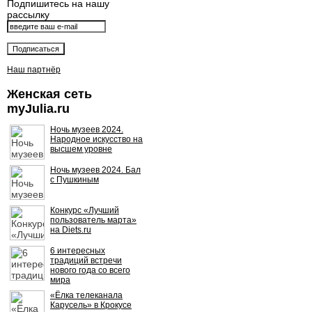
Подпишитесь на нашу
рассылку
Наш партнёр
Женская сеть
myJulia.ru
Ночь музеев 2024.
Народное искусство на
высшем уровне
Ночь музеев 2024. Бал
с Пушкиным
Конкурс «Лучший
пользователь марта»
на Diets.ru
6 интересных
традиций встречи
нового года со всего
мира
«Ёлка телеканала
Карусель» в Крокусе