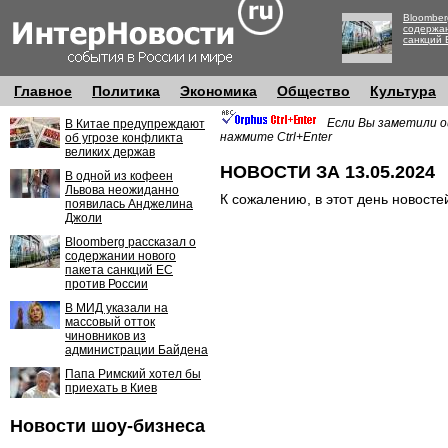
Bloomber
содержан
санкций 
Главное
Политика
Экономика
Общество
Культура
Если Вы заметили о
В Китае предупреждают
нажмите Ctrl+Enter
об угрозе конфликта
великих держав
НОВОСТИ ЗА 13.05.2024
В одной из кофеен
Львова неожиданно
К сожалению, в этот день новосте
появилась Анджелина
Джоли
Bloomberg рассказал о
содержании нового
пакета санкций ЕС
против России
В МИД указали на
массовый отток
чиновников из
администрации Байдена
Папа Римский хотел бы
приехать в Киев
Новости шоу-бизнеса