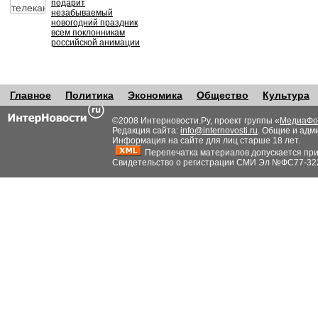
подарит
незабываемый
новогодний праздник
всем поклонникам
российской анимации
Главное
Политика
Экономика
Общество
Культура
©2008 Интерновости.Ру, проект группы «
МедиаФо
Редакция сайта:
info@internovosti.ru
. Общие и адм
Информация на сайте для лиц старше 18 лет.
Перепечатка материалов допускается при н
Свидетельство о регистрации СМИ Эл №ФС77-32