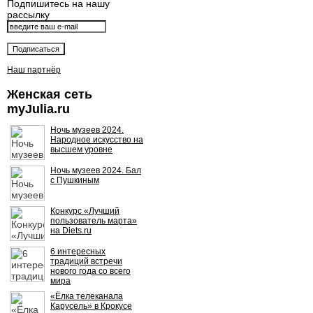
Подпишитесь на нашу
рассылку
Наш партнёр
Женская сеть
myJulia.ru
Ночь музеев 2024.
Народное искусство на
высшем уровне
Ночь музеев 2024. Бал
с Пушкиным
Конкурс «Лучший
пользователь марта»
на Diets.ru
6 интересных
традиций встречи
нового года со всего
мира
«Ёлка телеканала
Карусель» в Крокусе