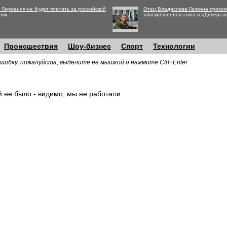
 Германия не будет платить за российский
Отец Владислава Галкина проко
лях
«воскрешение» сына в «Диверса
Происшествия
Шоу-бизнес
Спорт
Технологии
шибку, пожалуйста, выделите её мышкой и нажмите Ctrl+Enter
й не было - видимо, мы не работали.