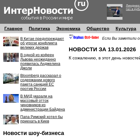
Линднер:
газ в руб
Главное
Политика
Экономика
Общество
Культура
Если Вы заметили о
В Китае предупреждают
об угрозе конфликта
великих держав
НОВОСТИ ЗА 13.01.2026
В одной из кофеен
К сожалению, в этот день новосте
Львова неожиданно
появилась Анджелина
Джоли
Bloomberg рассказал о
содержании нового
пакета санкций ЕС
против России
В МИД указали на
массовый отток
чиновников из
администрации Байдена
Папа Римский хотел бы
приехать в Киев
Новости шоу-бизнеса