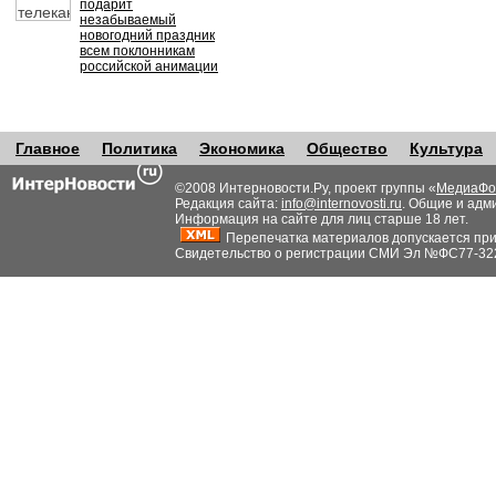
подарит
незабываемый
новогодний праздник
всем поклонникам
российской анимации
Главное
Политика
Экономика
Общество
Культура
©2008 Интерновости.Ру, проект группы «
МедиаФо
Редакция сайта:
info@internovosti.ru
. Общие и адм
Информация на сайте для лиц старше 18 лет.
Перепечатка материалов допускается при н
Свидетельство о регистрации СМИ Эл №ФС77-32