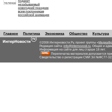
подарит
незабываемый
новогодний праздник
всем поклонникам
российской анимации
Главное
Политика
Экономика
Общество
Культура
©2008 Интерновости.Ру, проект группы «
МедиаФо
Редакция сайта:
info@internovosti.ru
. Общие и адм
Информация на сайте для лиц старше 18 лет.
Перепечатка материалов допускается при н
Свидетельство о регистрации СМИ Эл №ФС77-32