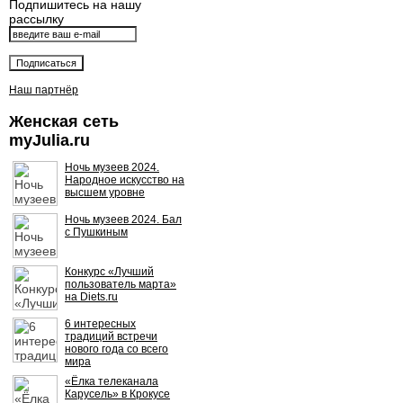
Подпишитесь на нашу
рассылку
Наш партнёр
Женская сеть
myJulia.ru
Ночь музеев 2024.
Народное искусство на
высшем уровне
Ночь музеев 2024. Бал
с Пушкиным
Конкурс «Лучший
пользователь марта»
на Diets.ru
6 интересных
традиций встречи
нового года со всего
мира
«Ёлка телеканала
Карусель» в Крокусе