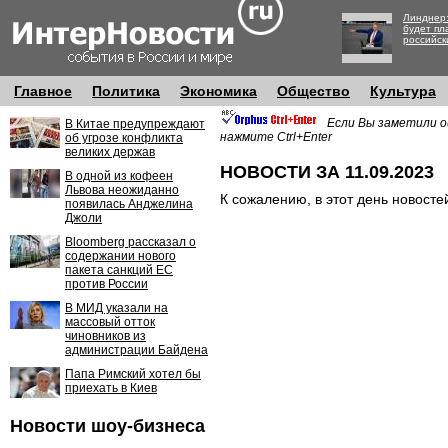
Линднер:
будет пл
российск
Главное
Политика
Экономика
Общество
Культура
Если Вы заметили о
В Китае предупреждают
нажмите Ctrl+Enter
об угрозе конфликта
великих держав
НОВОСТИ ЗА 11.09.2023
В одной из кофеен
Львова неожиданно
К сожалению, в этот день новосте
появилась Анджелина
Джоли
Bloomberg рассказал о
содержании нового
пакета санкций ЕС
против России
В МИД указали на
массовый отток
чиновников из
администрации Байдена
Папа Римский хотел бы
приехать в Киев
Новости шоу-бизнеса