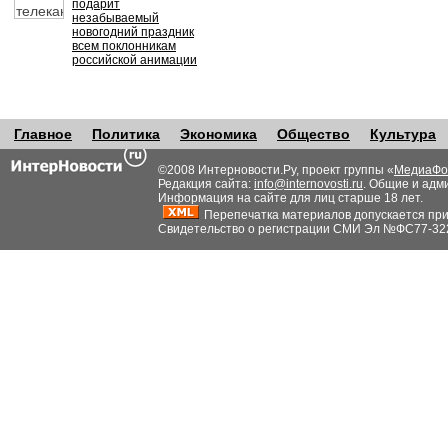
подарит
незабываемый
новогодний праздник
всем поклонникам
российской анимации
Главное
Политика
Экономика
Общество
Культура
©2008 Интерновости.Ру, проект группы «
МедиаФо
Редакция сайта:
info@internovosti.ru
. Общие и адм
Информация на сайте для лиц старше 18 лет.
Перепечатка материалов допускается при н
Свидетельство о регистрации СМИ Эл №ФС77-32