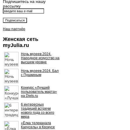
Подпишитесь на нашу
рассылку
Наш партнёр
Женская сеть
myJulia.ru
Ночь музеев 2024.
Народное искусство на
высшем уровне
Ночь музеев 2024. Бал
с Пушкиным
Конкурс «Лучший
пользователь марта»
на Diets.ru
6 интересных
традиций встречи
нового года со всего
мира
«Ёлка телеканала
Карусель» в Крокусе