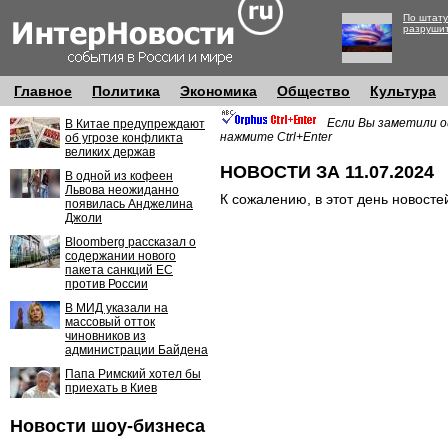
По штату
разруши
Главное
Политика
Экономика
Общество
Культура
Если Вы заметили о
В Китае предупреждают
нажмите Ctrl+Enter
об угрозе конфликта
великих держав
НОВОСТИ ЗА 11.07.2024
В одной из кофеен
Львова неожиданно
К сожалению, в этот день новосте
появилась Анджелина
Джоли
Bloomberg рассказал о
содержании нового
пакета санкций ЕС
против России
В МИД указали на
массовый отток
чиновников из
администрации Байдена
Папа Римский хотел бы
приехать в Киев
Новости шоу-бизнеса