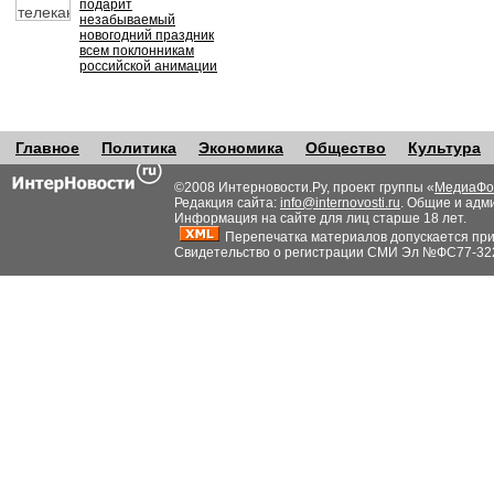
подарит
незабываемый
новогодний праздник
всем поклонникам
российской анимации
Главное
Политика
Экономика
Общество
Культура
©2008 Интерновости.Ру, проект группы «
МедиаФо
Редакция сайта:
info@internovosti.ru
. Общие и адм
Информация на сайте для лиц старше 18 лет.
Перепечатка материалов допускается при н
Свидетельство о регистрации СМИ Эл №ФС77-32