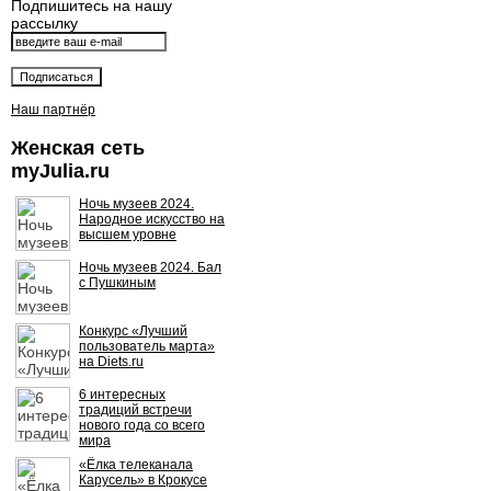
Подпишитесь на нашу
рассылку
Наш партнёр
Женская сеть
myJulia.ru
Ночь музеев 2024.
Народное искусство на
высшем уровне
Ночь музеев 2024. Бал
с Пушкиным
Конкурс «Лучший
пользователь марта»
на Diets.ru
6 интересных
традиций встречи
нового года со всего
мира
«Ёлка телеканала
Карусель» в Крокусе