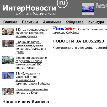
По штату
разруши
Главное
Политика
Экономика
Общество
Культура
Если Вы заметили о
В Китае предупреждают
нажмите Ctrl+Enter
об угрозе конфликта
великих держав
НОВОСТИ ЗА 10.05.2023
В одной из кофеен
Львова неожиданно
К сожалению, в этот день новосте
появилась Анджелина
Джоли
Bloomberg рассказал о
содержании нового
пакета санкций ЕС
против России
В МИД указали на
массовый отток
чиновников из
администрации Байдена
Папа Римский хотел бы
приехать в Киев
Новости шоу-бизнеса