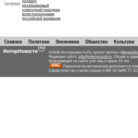
подарит
незабываемый
новогодний праздник
всем поклонникам
российской анимации
Главное
Политика
Экономика
Общество
Культура
©2008 Интерновости.Ру, проект группы «
МедиаФо
Редакция сайта:
info@internovosti.ru
. Общие и адм
Информация на сайте для лиц старше 18 лет.
Перепечатка материалов допускается при н
Свидетельство о регистрации СМИ Эл №ФС77-32