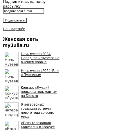
Подпишитесь на нашу
рассылку
Наш партнёр
Женская сеть
myJulia.ru
Ночь музеев 2024.
Народное искусство на
высшем уровне
Ночь музеев 2024. Бал
с Пушкиным
Конкурс «Лучший
пользователь марта»
на Diets.ru
6 интересных
традиций встречи
нового года со всего
мира
«Ёлка телеканала
Карусель» в Крокусе