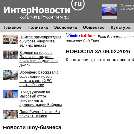
По штату
разруши
Главное
Политика
Экономика
Общество
Культура
Если Вы заметили о
В Китае предупреждают
нажмите Ctrl+Enter
об угрозе конфликта
великих держав
НОВОСТИ ЗА 09.02.2026
В одной из кофеен
Львова неожиданно
К сожалению, в этот день новосте
появилась Анджелина
Джоли
Bloomberg рассказал о
содержании нового
пакета санкций ЕС
против России
В МИД указали на
массовый отток
чиновников из
администрации Байдена
Папа Римский хотел бы
приехать в Киев
Новости шоу-бизнеса