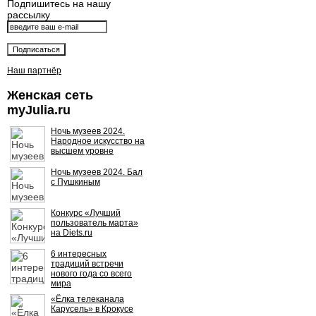
Подпишитесь на нашу
рассылку
Наш партнёр
Женская сеть
myJulia.ru
Ночь музеев 2024.
Народное искусство на
высшем уровне
Ночь музеев 2024. Бал
с Пушкиным
Конкурс «Лучший
пользователь марта»
на Diets.ru
6 интересных
традиций встречи
нового года со всего
мира
«Ёлка телеканала
Карусель» в Крокусе