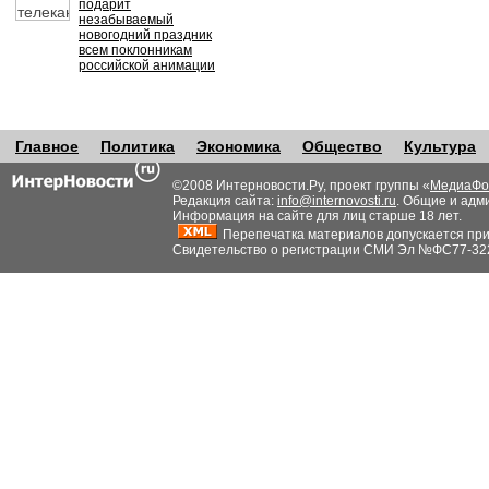
подарит
незабываемый
новогодний праздник
всем поклонникам
российской анимации
Главное
Политика
Экономика
Общество
Культура
©2008 Интерновости.Ру, проект группы «
МедиаФо
Редакция сайта:
info@internovosti.ru
. Общие и адм
Информация на сайте для лиц старше 18 лет.
Перепечатка материалов допускается при н
Свидетельство о регистрации СМИ Эл №ФС77-32