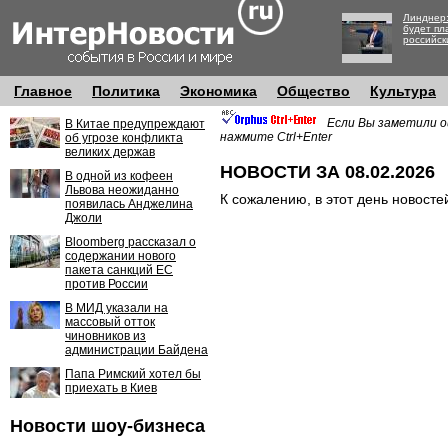
Линднер:
будет пл
российск
Главное
Политика
Экономика
Общество
Культура
Если Вы заметили о
В Китае предупреждают
нажмите Ctrl+Enter
об угрозе конфликта
великих держав
НОВОСТИ ЗА 08.02.2026
В одной из кофеен
Львова неожиданно
К сожалению, в этот день новосте
появилась Анджелина
Джоли
Bloomberg рассказал о
содержании нового
пакета санкций ЕС
против России
В МИД указали на
массовый отток
чиновников из
администрации Байдена
Папа Римский хотел бы
приехать в Киев
Новости шоу-бизнеса