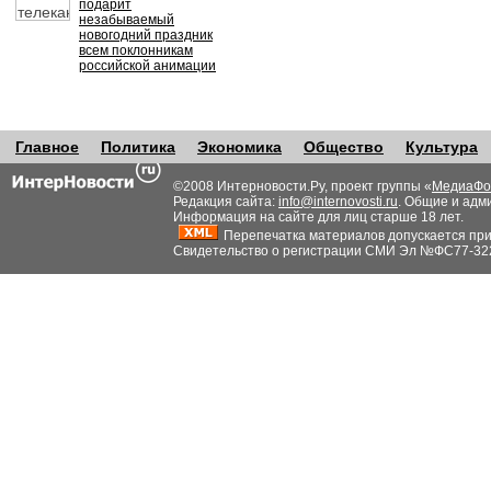
подарит
незабываемый
новогодний праздник
всем поклонникам
российской анимации
Главное
Политика
Экономика
Общество
Культура
©2008 Интерновости.Ру, проект группы «
МедиаФо
Редакция сайта:
info@internovosti.ru
. Общие и адм
Информация на сайте для лиц старше 18 лет.
Перепечатка материалов допускается при н
Свидетельство о регистрации СМИ Эл №ФС77-32