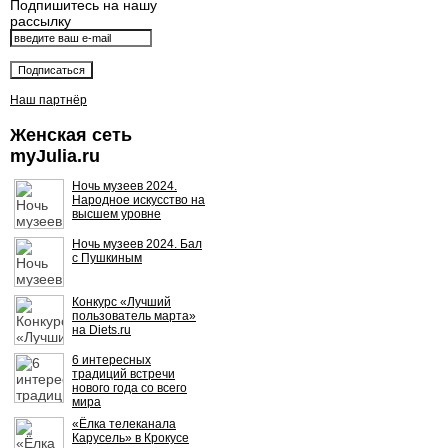
Подпишитесь на нашу
рассылку
Наш партнёр
Женская сеть
myJulia.ru
Ночь музеев 2024.
Народное искусство на
высшем уровне
Ночь музеев 2024. Бал
с Пушкиным
Конкурс «Лучший
пользователь марта»
на Diets.ru
6 интересных
традиций встречи
нового года со всего
мира
«Ёлка телеканала
Карусель» в Крокусе