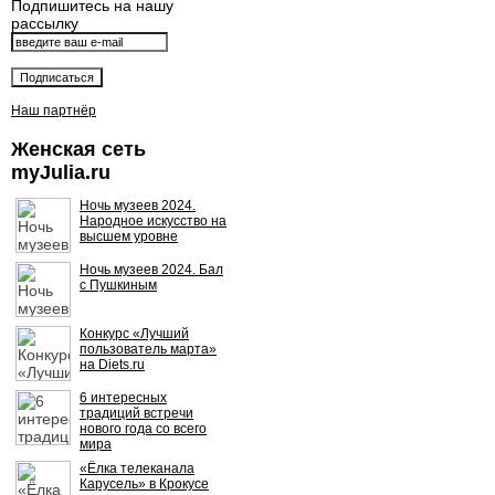
Подпишитесь на нашу
рассылку
Наш партнёр
Женская сеть
myJulia.ru
Ночь музеев 2024.
Народное искусство на
высшем уровне
Ночь музеев 2024. Бал
с Пушкиным
Конкурс «Лучший
пользователь марта»
на Diets.ru
6 интересных
традиций встречи
нового года со всего
мира
«Ёлка телеканала
Карусель» в Крокусе