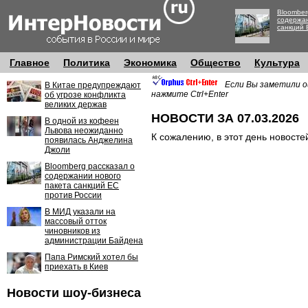
Bloomber
содержан
санкций 
Главное
Политика
Экономика
Общество
Культура
Если Вы заметили о
В Китае предупреждают
нажмите Ctrl+Enter
об угрозе конфликта
великих держав
НОВОСТИ ЗА 07.03.2026
В одной из кофеен
Львова неожиданно
К сожалению, в этот день новосте
появилась Анджелина
Джоли
Bloomberg рассказал о
содержании нового
пакета санкций ЕС
против России
В МИД указали на
массовый отток
чиновников из
администрации Байдена
Папа Римский хотел бы
приехать в Киев
Новости шоу-бизнеса