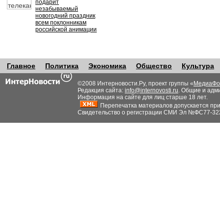
подарит
незабываемый
новогодний праздник
всем поклонникам
российской анимации
Главное
Политика
Экономика
Общество
Культура
©2008 Интерновости.Ру, проект группы «
МедиаФо
Редакция сайта:
info@internovosti.ru
. Общие и адм
Информация на сайте для лиц старше 18 лет.
Перепечатка материалов допускается при н
Свидетельство о регистрации СМИ Эл №ФС77-32